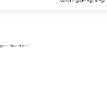
comfort en gelijkmatige slijtage.
jn gemarkeerd met
*