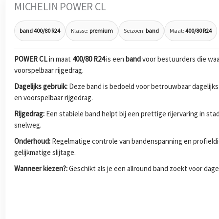
MICHELIN POWER CL
band 400/80 R24
Klasse:
premium
Seizoen:
band
Maat:
400/80 R24
POWER CL
in maat
400/80 R24
is een
band
voor bestuurders die waa
voorspelbaar rijgedrag.
Dagelijks gebruik:
Deze band is bedoeld voor betrouwbaar dagelijks
en voorspelbaar rijgedrag.
Rijgedrag:
Een stabiele band helpt bij een prettige rijervaring in s
snelweg.
Onderhoud:
Regelmatige controle van bandenspanning en profieldi
gelijkmatige slijtage.
Wanneer kiezen?:
Geschikt als je een allround band zoekt voor dagel