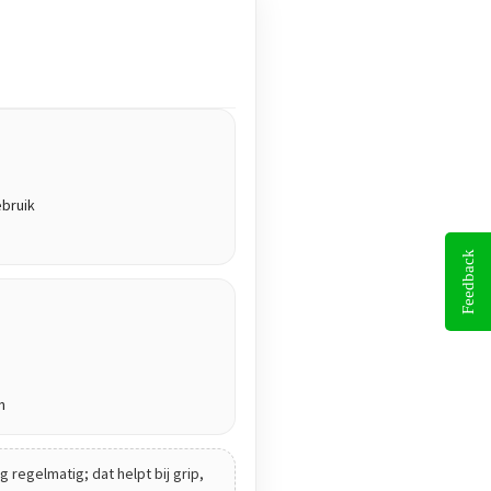
ebruik
Feedback
n
 regelmatig; dat helpt bij grip,