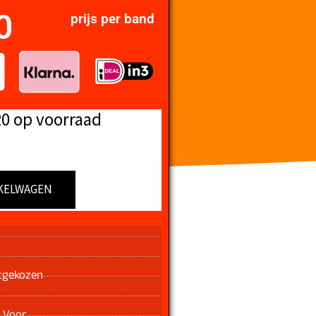
0
prijs per band
20 op voorraad
KELWAGEN
n
tgekozen
 Voor