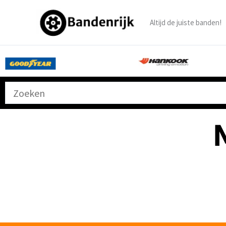
Ga
naar
Altijd de juiste banden!
de
inhoud