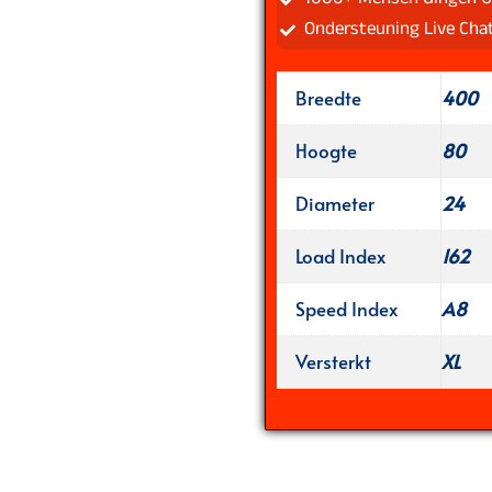
Ondersteuning Live Cha
Breedte
400
Hoogte
80
Diameter
24
Load Index
162
Speed Index
A8
Versterkt
XL