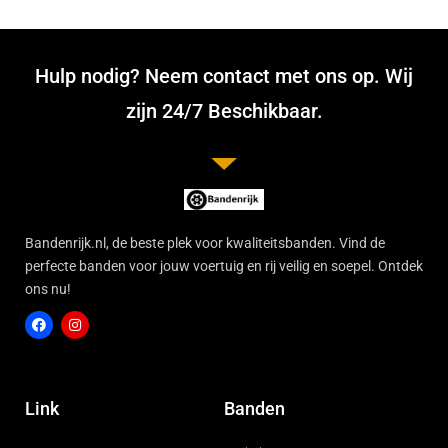
Hulp nodig? Neem contact met ons op. Wij
zijn 24/7 Beschikbaar.
Bandenrijk.nl, de beste plek voor kwaliteitsbanden. Vind de
perfecte banden voor jouw voertuig en rij veilig en soepel. Ontdek
ons nu!
F
I
a
n
c
s
Link
Banden
e
t
b
a
o
g