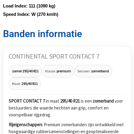
Load Index:
111 (1090 kg)
Speed Index:
W (270 km\h)
Banden informatie
CONTINENTAL SPORT CONTACT 7
zomer 295/40 R21
Klasse:
premium
Seizoen:
zomerband
Maat:
295/40 R21
SPORT CONTACT 7
in maat
295/40 R21
is een
zomerband
voor
bestuurders die waarde hechten aan grip, comfort en
voorspelbaar rijgedrag.
Rijeigenschappen:
Premium zomerbanden zijn ontwikkeld met
hoogwaardige rubbersamenstellingen en geoptimaliseerde