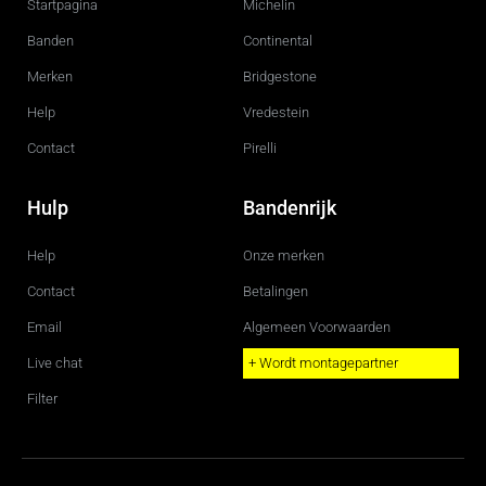
Startpagina
Michelin
o
r
k
a
m
Banden
Continental
Merken
Bridgestone
Help
Vredestein
Contact
Pirelli
Hulp
Bandenrijk
Help
Onze merken
Contact
Betalingen
Email
Algemeen Voorwaarden
Live chat
+ Wordt montagepartner
Filter