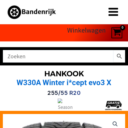
Ga
naar
de
inhoud
Winkelwagen
HANKOOK
W330A Winter i*cept evo3 X
255/55 R20