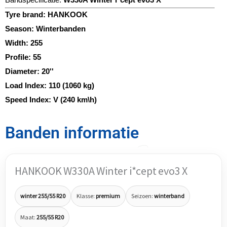
Tyre brand:
HANKOOK
Season:
Winterbanden
Width:
255
Profile:
55
Diameter:
20''
Load Index:
110 (1060 kg)
Speed Index:
V (240 km\h)
Banden informatie
HANKOOK W330A Winter i*cept evo3 X
winter 255/55 R20
Klasse:
premium
Seizoen:
winterband
Maat:
255/55 R20