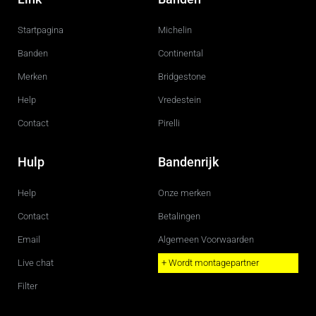
e
t
b
a
o
g
Startpagina
Michelin
o
r
k
a
m
Banden
Continental
Merken
Bridgestone
Help
Vredestein
Contact
Pirelli
Hulp
Bandenrijk
Help
Onze merken
Contact
Betalingen
Email
Algemeen Voorwaarden
Live chat
+ Wordt montagepartner
Filter