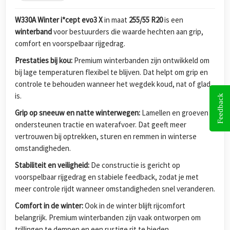
W330A Winter i*cept evo3 X
in maat
255/55 R20
is een
winterband
voor bestuurders die waarde hechten aan grip,
comfort en voorspelbaar rijgedrag.
Prestaties bij kou:
Premium winterbanden zijn ontwikkeld om
bij lage temperaturen flexibel te blijven. Dat helpt om grip en
controle te behouden wanneer het wegdek koud, nat of glad
is.
Feedback
Grip op sneeuw en natte winterwegen:
Lamellen en groeven
ondersteunen tractie en waterafvoer. Dat geeft meer
vertrouwen bij optrekken, sturen en remmen in winterse
omstandigheden.
Stabiliteit en veiligheid:
De constructie is gericht op
voorspelbaar rijgedrag en stabiele feedback, zodat je met
meer controle rijdt wanneer omstandigheden snel veranderen.
Comfort in de winter:
Ook in de winter blijft rijcomfort
belangrijk. Premium winterbanden zijn vaak ontworpen om
trillingen te dempen en een rustige rit te bieden.