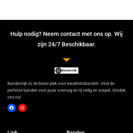
Hulp nodig? Neem contact met ons op. Wij
zijn 24/7 Beschikbaar.
Bandenrijk.nl, de beste plek voor kwaliteitsbanden. Vind de
perfecte banden voor jouw voertuig en rij veilig en soepel. Ontdek
ons nu!
F
I
a
n
c
s
Link
Banden