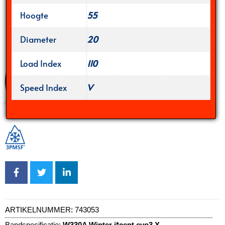
Hoogte
55
Diameter
20
Load Index
110
Speed Index
V
ARTIKELNUMMER:
743053
Bandspecificatie:
W330A Winter i*cept evo3 X