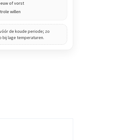
euw of vorst
role willen
vóór de koude periode; zo
ip bij lage temperaturen.