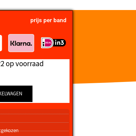
prijs per band
22 op voorraad
KELWAGEN
n
tgekozen