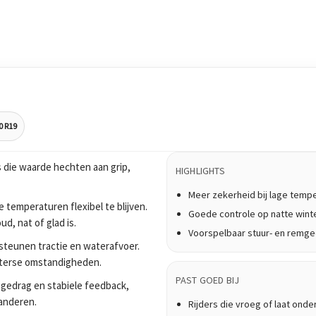
0 R19
 die waarde hechten aan grip,
HIGHLIGHTS
Meer zekerheid bij lage temp
 temperaturen flexibel te blijven.
Goede controle op natte win
, nat of glad is.
Voorspelbaar stuur- en remg
teunen tractie en waterafvoer.
nterse omstandigheden.
PAST GOED BIJ
ijgedrag en stabiele feedback,
anderen.
Rijders die vroeg of laat onde