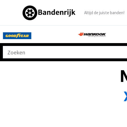
Ga
naar
Altijd de juiste banden!
de
inhoud