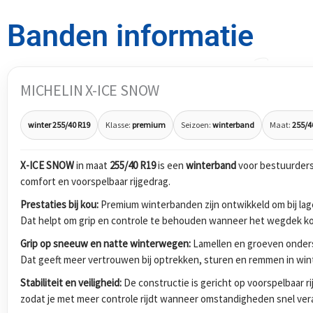
Banden informatie
MICHELIN X-ICE SNOW
winter 255/40 R19
Klasse:
premium
Seizoen:
winterband
Maat:
255/4
X-ICE SNOW
in maat
255/40 R19
is een
winterband
voor bestuurders
comfort en voorspelbaar rijgedrag.
Prestaties bij kou:
Premium winterbanden zijn ontwikkeld om bij lage
Dat helpt om grip en controle te behouden wanneer het wegdek koud
Grip op sneeuw en natte winterwegen:
Lamellen en groeven onders
Dat geeft meer vertrouwen bij optrekken, sturen en remmen in wi
Stabiliteit en veiligheid:
De constructie is gericht op voorspelbaar r
zodat je met meer controle rijdt wanneer omstandigheden snel ver