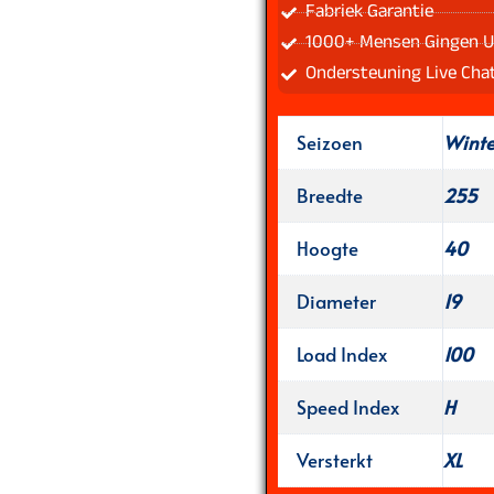
Fabriek Garantie
1000+ Mensen Gingen U
Ondersteuning Live Cha
Seizoen
Wint
Breedte
255
Hoogte
40
Diameter
19
Load Index
100
Speed Index
H
Versterkt
XL