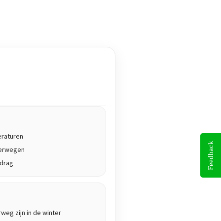
eraturen
Feedback
terwegen
edrag
rweg zijn in de winter