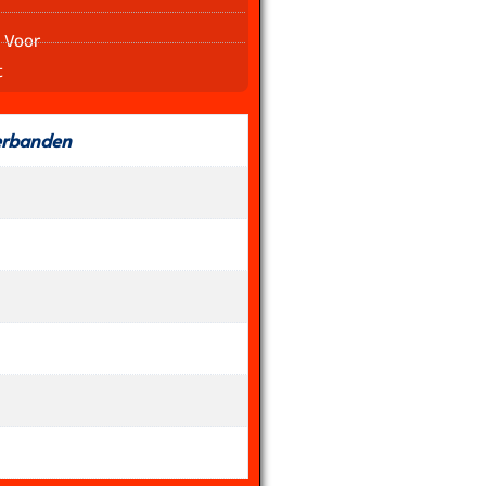
 Voor
t
erbanden