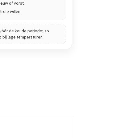
euw of vorst
role willen
vóór de koude periode; zo
ip bij lage temperaturen.