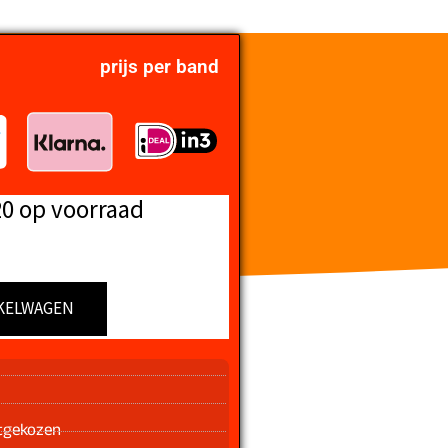
prijs per band
20 op voorraad
KELWAGEN
n
tgekozen