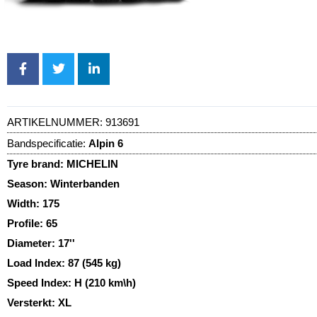
ARTIKELNUMMER:
913691
Bandspecificatie:
Alpin 6
Tyre brand:
MICHELIN
Season:
Winterbanden
Width:
175
Profile:
65
Diameter:
17''
Load Index:
87 (545 kg)
Speed Index:
H (210 km\h)
Versterkt:
XL