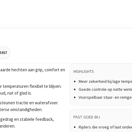
5 R17
aarde hechten aan grip, comfort en
HIGHLIGHTS
Meer zekerheid bij lage temp
 temperaturen flexibel te blijven.
Goede controle op natte win
, nat of glad is.
Voorspelbaar stuur- en remg
teunen tractie en waterafvoer.
nterse omstandigheden.
PAST GOED BIJ
ijgedrag en stabiele feedback,
anderen.
Rijders die vroeg of laat onde