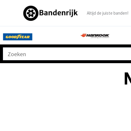
Ga
naar
Altijd de juiste banden!
de
inhoud