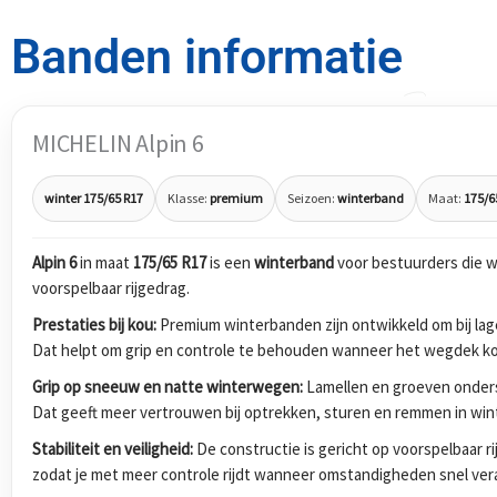
Banden informatie
MICHELIN Alpin 6
winter 175/65 R17
Klasse:
premium
Seizoen:
winterband
Maat:
175/6
Alpin 6
in maat
175/65 R17
is een
winterband
voor bestuurders die w
voorspelbaar rijgedrag.
Prestaties bij kou:
Premium winterbanden zijn ontwikkeld om bij lage
Dat helpt om grip en controle te behouden wanneer het wegdek koud
Grip op sneeuw en natte winterwegen:
Lamellen en groeven onders
Dat geeft meer vertrouwen bij optrekken, sturen en remmen in wi
Stabiliteit en veiligheid:
De constructie is gericht op voorspelbaar r
zodat je met meer controle rijdt wanneer omstandigheden snel ver