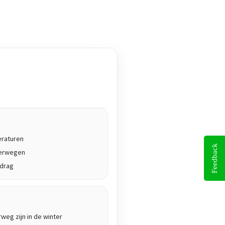
eraturen
Feedback
terwegen
edrag
rweg zijn in de winter