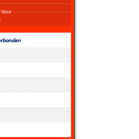
 Voor
t
erbanden