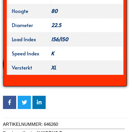
Hoogte
80
Diameter
22.5
Load Index
156/150
Speed Index
K
Versterkt
XL
ARTIKELNUMMER:
646260