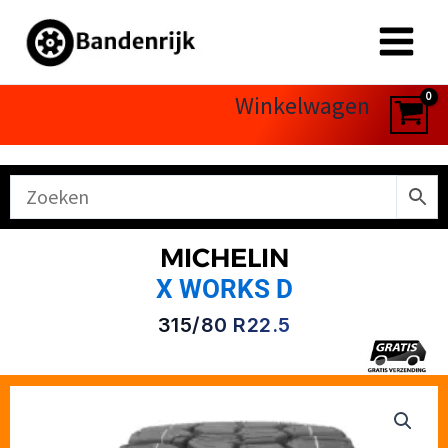
Ga
naar
de
inhoud
Winkelwagen
MICHELIN
X WORKS D
315/80 R22.5