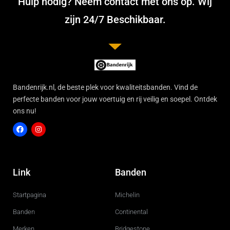
Hulp nodig? Neem contact met ons op. Wij
zijn 24/7 Beschikbaar.
Bandenrijk.nl, de beste plek voor kwaliteitsbanden. Vind de
perfecte banden voor jouw voertuig en rij veilig en soepel. Ontdek
ons nu!
F
I
a
n
c
s
Link
Banden
e
t
b
a
o
g
Startpagina
Michelin
o
r
k
a
m
Banden
Continental
Merken
Bridgestone