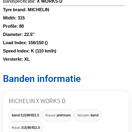
Bandspecificatie:
X WORKS D
Tyre brand:
MICHELIN
Width:
315
Profile:
80
Diameter:
22.5''
Load Index:
156/150 ()
Speed Index:
K (110 km\h)
Versterkt:
XL
Banden informatie
MICHELIN X WORKS D
band 315/80 R22.5
Klasse:
premium
Seizoen:
band
Maat:
315/80 R22.5