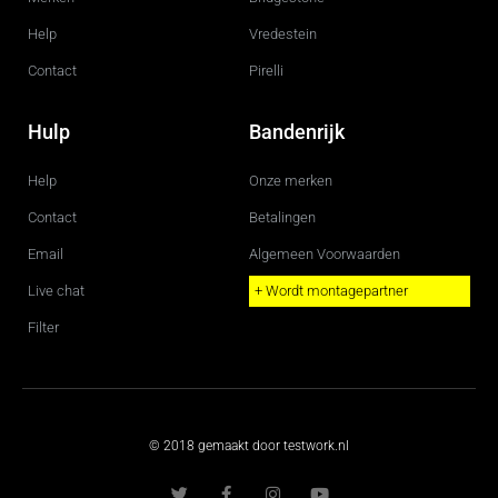
Help
Vredestein
Contact
Pirelli
Hulp
Bandenrijk
Help
Onze merken
Contact
Betalingen
Email
Algemeen Voorwaarden
Live chat
+ Wordt montagepartner
Filter
© 2018 gemaakt door testwork.nl
T
F
I
Y
w
a
n
o