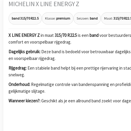
MICHELIN X LINE ENERGY Z
band 315/70 R22.5
Klasse:
premium
Seizoen:
band
Maat:
315/70 R22.
X LINE ENERGY Z
in maat
315/70 R22.5
is een
band
voor bestuurders
comfort en voorspelbaar rijgedrag.
Dagelijks gebruik:
Deze band is bedoeld voor betrouwbaar dagelijks
en voorspelbaar rijgedrag.
Rijgedrag:
Een stabiele band helpt bij een prettige rijervaring in s
snelweg.
Onderhoud:
Regelmatige controle van bandenspanning en profieldi
gelijkmatige slijtage.
Wanneer kiezen?:
Geschikt als je een allround band zoekt voor dagel