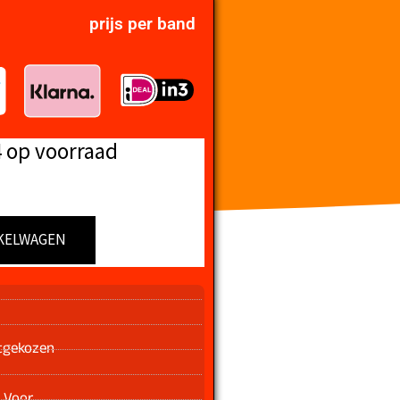
prijs per band
4 op voorraad
KELWAGEN
n
tgekozen
 Voor