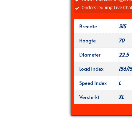
Ondersteuning Live Cha
Breedte
315
Hoogte
70
Diameter
22.5
Load Index
156/1
Speed Index
L
Versterkt
XL