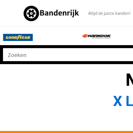
Ga
naar
Altijd de juiste banden!
de
inhoud
X 