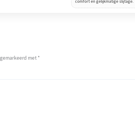
comfort en gelijkmatige slijtage.
jn gemarkeerd met
*