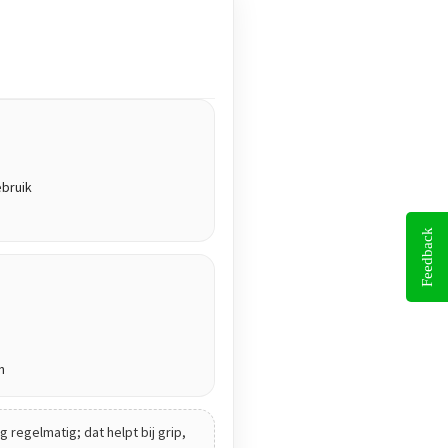
ebruik
Feedback
n
 regelmatig; dat helpt bij grip,