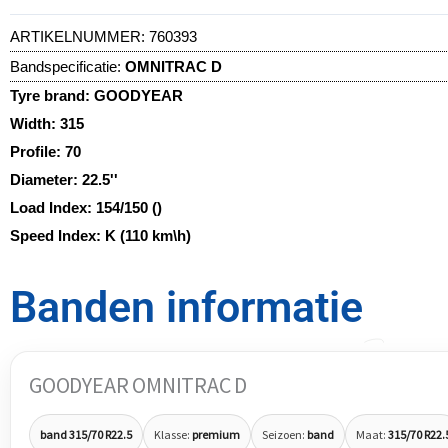
ARTIKELNUMMER:
760393
Bandspecificatie:
OMNITRAC D
Tyre brand:
GOODYEAR
Width:
315
Profile:
70
Diameter:
22.5''
Load Index:
154/150 ()
Speed Index:
K (110 km\h)
Banden informatie
GOODYEAR OMNITRAC D
band 315/70 R22.5
Klasse:
premium
Seizoen:
band
Maat:
315/70 R22.