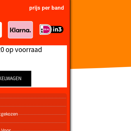
prijs per band
20 op voorraad
KELWAGEN
n
tgekozen
 Voor