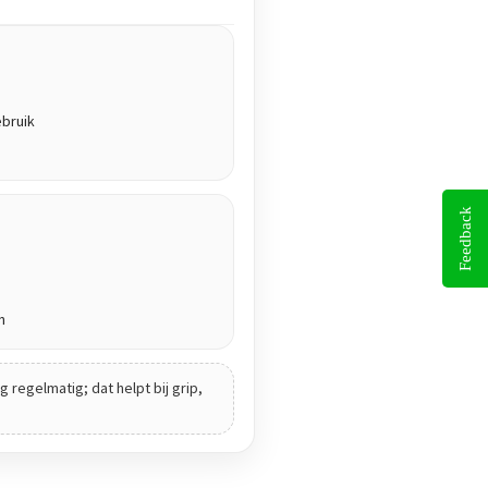
ebruik
Feedback
n
 regelmatig; dat helpt bij grip,