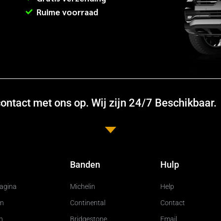
Ruime voorraad
ntact met ons op. Wij zijn 24/7 Beschikbaar.
Banden
Hulp
pagina
Michelin
Help
n
Continental
Contact
n
Bridgestone
Email