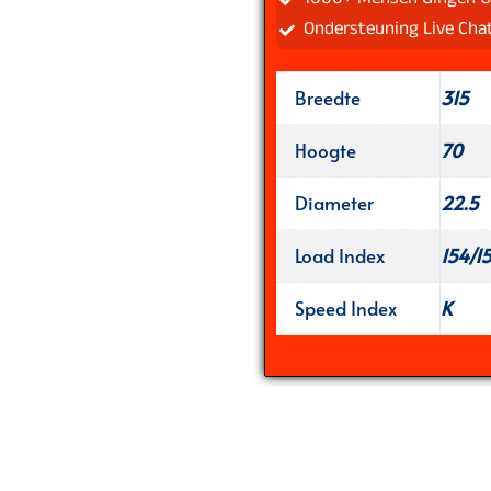
Ondersteuning Live Cha
Breedte
315
Hoogte
70
Diameter
22.5
Load Index
154/1
Speed Index
K