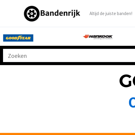
Ga
naar
Altijd de juiste banden!
de
inhoud
G