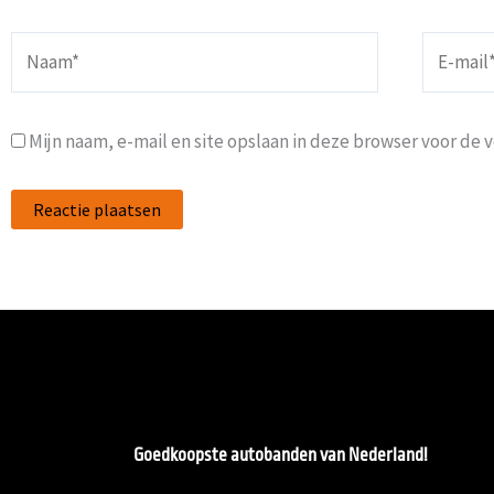
Naam*
E-
mail*
Mijn naam, e-mail en site opslaan in deze browser voor de 
Goedkoopste autobanden van Nederland!