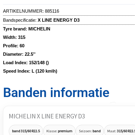
ARTIKELNUMMER:
885116
Bandspecificatie:
X LINE ENERGY D3
Tyre brand:
MICHELIN
Width:
315
Profile:
60
Diameter:
22.5''
Load Index:
152/148 ()
Speed Index:
L (120 km\h)
Banden informatie
MICHELIN X LINE ENERGY D3
band 315/60 R22.5
Klasse:
premium
Seizoen:
band
Maat:
315/60 R22.