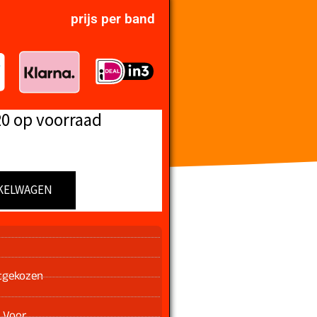
prijs per band
20 op voorraad
KELWAGEN
n
tgekozen
 Voor