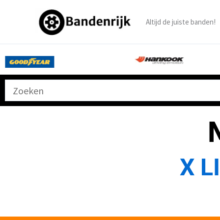
Ga
naar
Altijd de juiste banden!
de
inhoud
X L