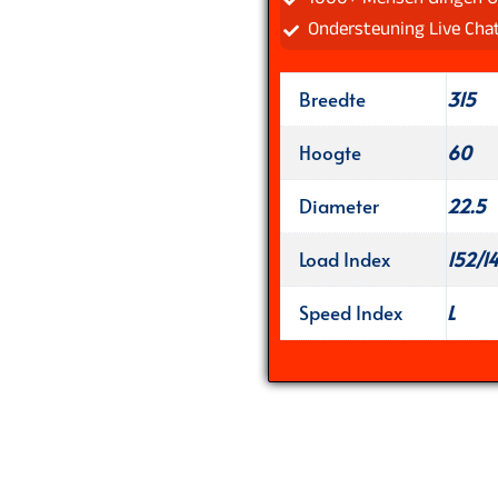
Ondersteuning Live Cha
Breedte
315
Hoogte
60
Diameter
22.5
Load Index
152/1
Speed Index
L