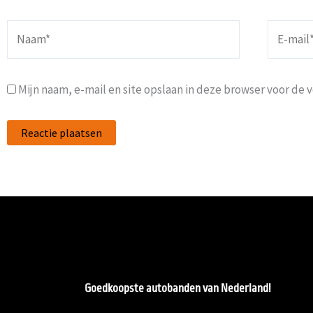
Naam*
E-
mail*
Mijn naam, e-mail en site opslaan in deze browser voor de 
Goedkoopste autobanden van Nederland!