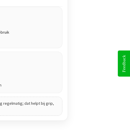
ebruik
Feedback
n
 regelmatig; dat helpt bij grip,