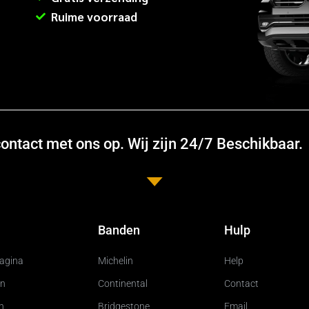
Ruime voorraad
ntact met ons op. Wij zijn 24/7 Beschikbaar.
Banden
Hulp
pagina
Michelin
Help
n
Continental
Contact
n
Bridgestone
Email