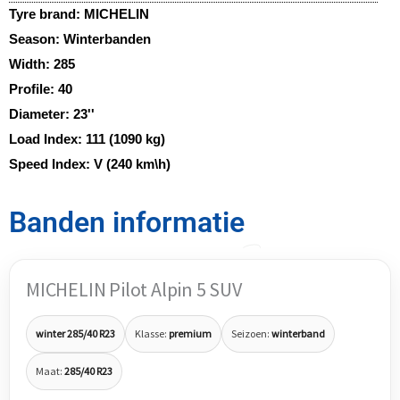
Tyre brand:
MICHELIN
Season:
Winterbanden
Width:
285
Profile:
40
Diameter:
23''
Load Index:
111 (1090 kg)
Speed Index:
V (240 km\h)
Banden informatie
MICHELIN Pilot Alpin 5 SUV
winter 285/40 R23
Klasse:
premium
Seizoen:
winterband
Maat:
285/40 R23