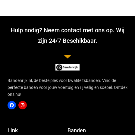
Hulp nodig? Neem contact met ons op. Wij
zijn 24/7 Beschikbaar.
Bandenrijk.nl, de beste plek voor kwaliteitsbanden. Vind de
perfecte banden voor jouw voertuig en rij veilig en soepel. Ontdek
ons nu!
F
I
a
n
c
s
Link
Banden
e
t