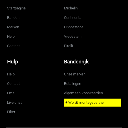
b
a
o
g
Startpagina
Michelin
o
r
k
a
m
Banden
Continental
Merken
Bridgestone
Help
Vredestein
Contact
Pirelli
Hulp
Bandenrijk
Help
Onze merken
Contact
Betalingen
Email
Algemeen Voorwaarden
Live chat
+ Wordt montagepartner
Filter