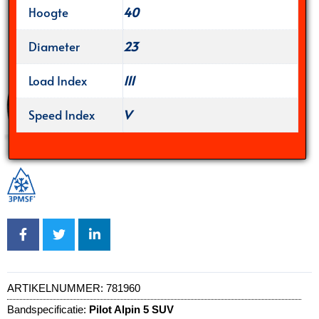
Hoogte
40
Diameter
23
Load Index
111
Speed Index
V
ARTIKELNUMMER:
781960
Bandspecificatie:
Pilot Alpin 5 SUV