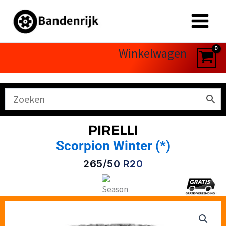
Ga
naar
de
inhoud
Winkelwagen
PIRELLI
Scorpion Winter (*)
265/50 R20