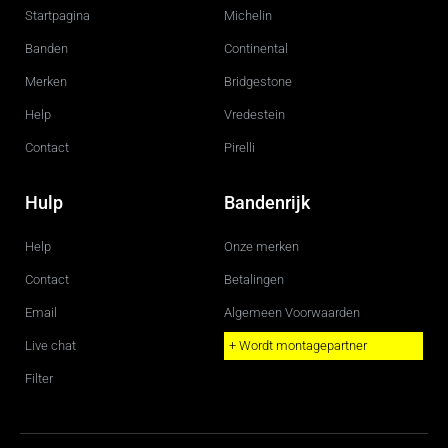
o
g
Startpagina
Michelin
o
r
k
a
m
Banden
Continental
Merken
Bridgestone
Help
Vredestein
Contact
Pirelli
Hulp
Bandenrijk
Help
Onze merken
Contact
Betalingen
Email
Algemeen Voorwaarden
Live chat
+ Wordt montagepartner
Filter