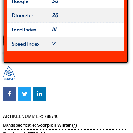
Hoogte
50
Diameter
20
Load Index
111
Speed Index
V
ARTIKELNUMMER:
788740
Bandspecificatie:
Scorpion Winter (*)