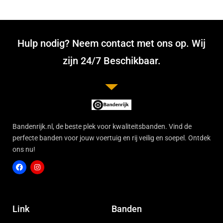
Hulp nodig? Neem contact met ons op. Wij
zijn 24/7 Beschikbaar.
Bandenrijk.nl, de beste plek voor kwaliteitsbanden. Vind de
perfecte banden voor jouw voertuig en rij veilig en soepel. Ontdek
ons nu!
F
I
a
n
c
s
Link
Banden
e
t
b
a