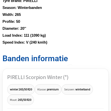
Tyre brand:
PIRELLI
Season:
Winterbanden
Width:
265
Profile:
50
Diameter:
20''
Load Index:
111 (1090 kg)
Speed Index:
V (240 km\h)
Banden informatie
PIRELLI Scorpion Winter (*)
winter 265/50 R20
Klasse:
premium
Seizoen:
winterband
Maat:
265/50 R20