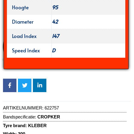
Hoogte
95
Diameter
42
Load Index
147
Speed Index
D
ARTIKELNUMMER:
622757
Bandspecificatie:
CROPKER
Tyre brand:
KLEBER
Width:
300