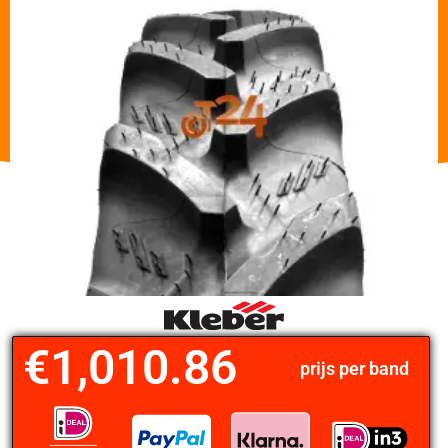
€
1,010.86
prijs per band