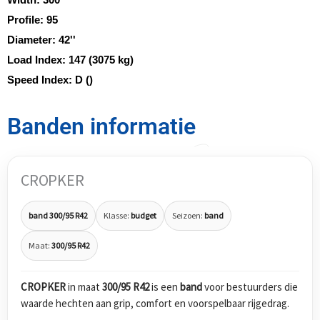
Profile:
95
Diameter:
42''
Load Index:
147 (3075 kg)
Speed Index:
D ()
Banden informatie
CROPKER
band 300/95 R42
Klasse:
budget
Seizoen:
band
Maat:
300/95 R42
CROPKER
in maat
300/95 R42
is een
band
voor bestuurders die
waarde hechten aan grip, comfort en voorspelbaar rijgedrag.