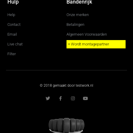
Hulp
Bandenrijk
Help
Onze merken
Contact
Betalingen
Email
Algemeen Voorwaarden
Live chat
+ Wordt montagepartner
Filter
© 2018 gemaakt door testwork.nl
T
F
I
Y
w
a
n
o
i
c
s
u
t
e
t
t
t
b
a
u
e
o
g
b
r
o
r
e
k
a
-
m
f