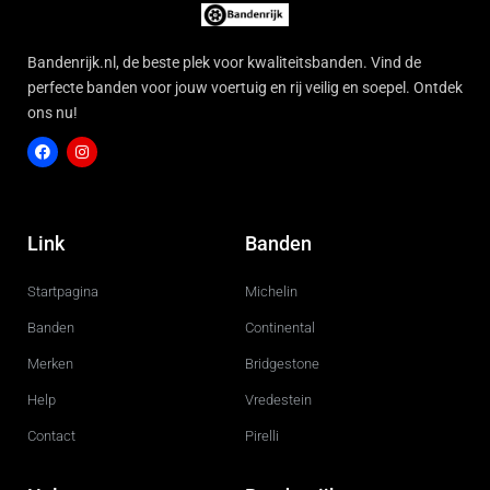
Bandenrijk.nl, de beste plek voor kwaliteitsbanden. Vind de
perfecte banden voor jouw voertuig en rij veilig en soepel. Ontdek
ons nu!
F
I
a
n
c
s
Link
Banden
e
t
b
a
o
g
Startpagina
Michelin
o
r
k
a
m
Banden
Continental
Merken
Bridgestone
Help
Vredestein
Contact
Pirelli