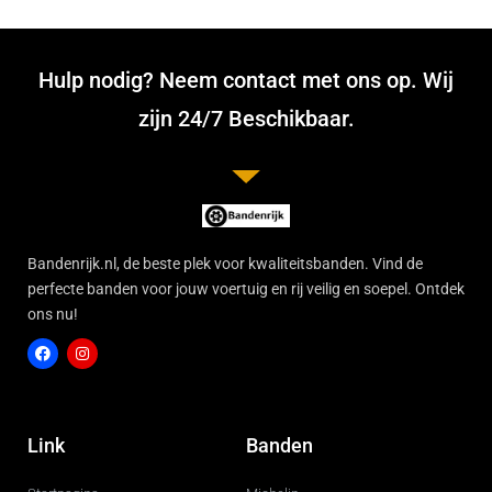
Hulp nodig? Neem contact met ons op. Wij
zijn 24/7 Beschikbaar.
Bandenrijk.nl, de beste plek voor kwaliteitsbanden. Vind de
perfecte banden voor jouw voertuig en rij veilig en soepel. Ontdek
ons nu!
F
I
a
n
c
s
Link
Banden
e
t
b
a
o
g