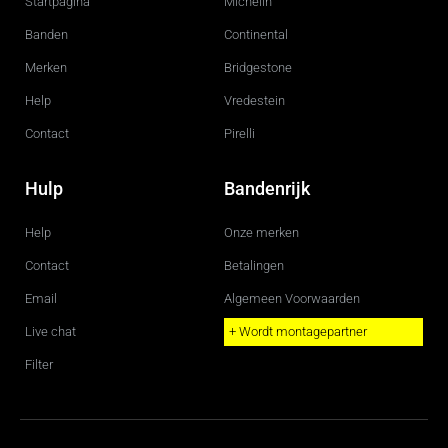
Startpagina
Michelin
o
r
k
a
m
Banden
Continental
Merken
Bridgestone
Help
Vredestein
Contact
Pirelli
Hulp
Bandenrijk
Help
Onze merken
Contact
Betalingen
Email
Algemeen Voorwaarden
Live chat
+ Wordt montagepartner
Filter