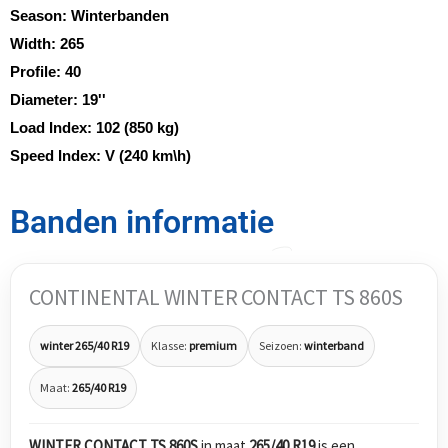
Season:
Winterbanden
Width:
265
Profile:
40
Diameter:
19''
Load Index:
102 (850 kg)
Speed Index:
V (240 km\h)
Banden informatie
CONTINENTAL WINTER CONTACT TS 860S
winter 265/40 R19
Klasse:
premium
Seizoen:
winterband
Maat:
265/40 R19
WINTER CONTACT TS 860S
in maat
265/40 R19
is een