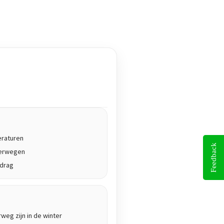
eraturen
Feedback
terwegen
edrag
rweg zijn in de winter