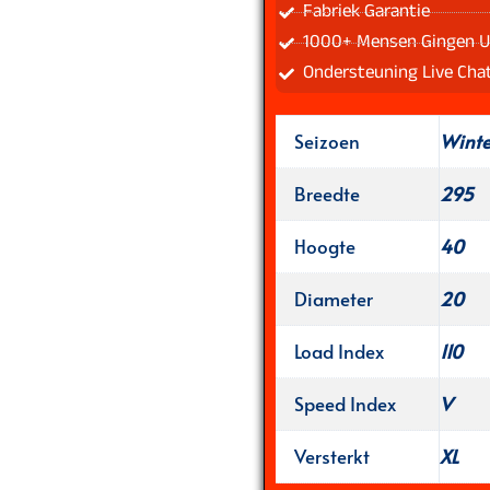
Fabriek Garantie
1000+ Mensen Gingen U
Ondersteuning Live Cha
Seizoen
Wint
Breedte
295
Hoogte
40
Diameter
20
Load Index
110
Speed Index
V
Versterkt
XL