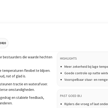
0 R20
r bestuurders die waarde hechten
HIGHLIGHTS
Meer zekerheid bij lage temp
 temperaturen flexibel te blijven.
Goede controle op natte win
, nat of glad is.
Voorspelbaar stuur- en remg
teunen tractie en waterafvoer.
nterse omstandigheden.
PAST GOED BIJ
ijgedrag en stabiele feedback,
anderen.
Rijders die vroeg of laat onde