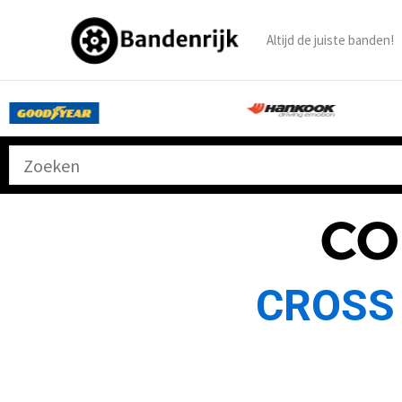
Ga
naar
Altijd de juiste banden!
de
inhoud
CO
CROSS