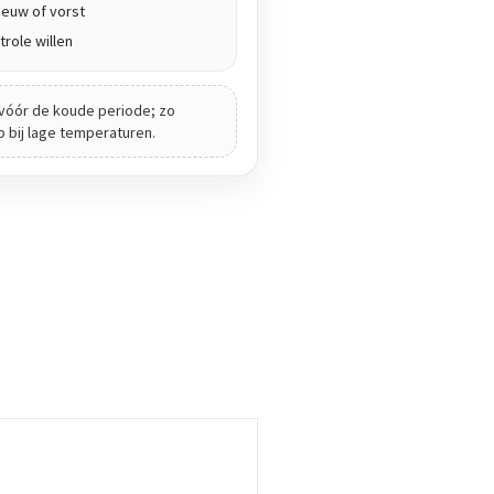
euw of vorst
role willen
vóór de koude periode; zo
ip bij lage temperaturen.