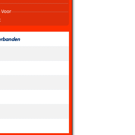
 Voor
t
erbanden