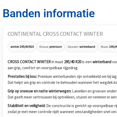
Banden informatie
CONTINENTAL CROSS CONTACT WINTER
winter 295/40 R20
Klasse:
premium
Seizoen:
winterband
Maat:
295/4
CROSS CONTACT WINTER
in maat
295/40 R20
is een
winterband
voo
aan grip, comfort en voorspelbaar rijgedrag.
Prestaties bij kou:
Premium winterbanden zijn ontwikkeld om bij lage
Dat helpt om grip en controle te behouden wanneer het wegdek koud
Grip op sneeuw en natte winterwegen:
Lamellen en groeven onders
Dat geeft meer vertrouwen bij optrekken, sturen en remmen in wi
Stabiliteit en veiligheid:
De constructie is gericht op voorspelbaar r
zodat je met meer controle rijdt wanneer omstandigheden snel ver