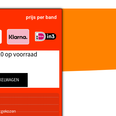
prijs per band
10 op voorraad
KELWAGEN
n
tgekozen