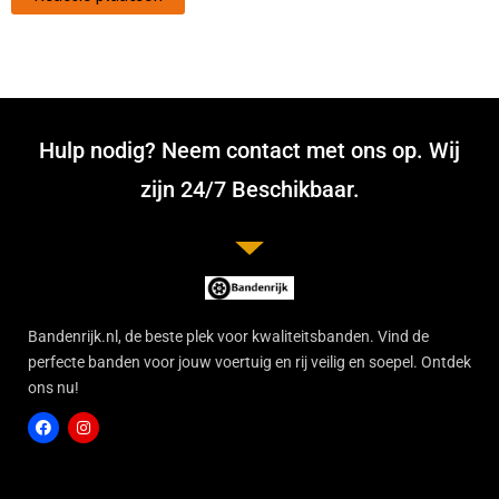
Hulp nodig? Neem contact met ons op. Wij
zijn 24/7 Beschikbaar.
Bandenrijk.nl, de beste plek voor kwaliteitsbanden. Vind de
perfecte banden voor jouw voertuig en rij veilig en soepel. Ontdek
ons nu!
F
I
a
n