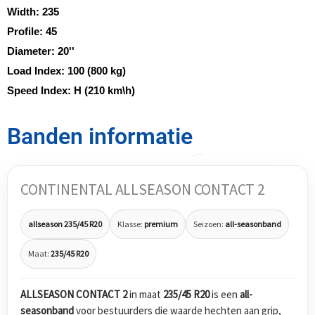
Width:
235
Profile:
45
Diameter:
20''
Load Index:
100 (800 kg)
Speed Index:
H (210 km\h)
Banden informatie
CONTINENTAL ALLSEASON CONTACT 2
allseason 235/45 R20
Klasse:
premium
Seizoen:
all-seasonband
Maat:
235/45 R20
ALLSEASON CONTACT 2
in maat
235/45 R20
is een
all-
seasonband
voor bestuurders die waarde hechten aan grip,