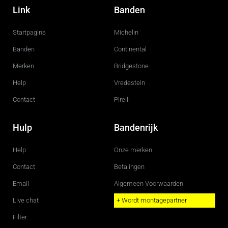
c
s
Link
Banden
e
t
b
a
o
g
Startpagina
Michelin
o
r
k
a
m
Banden
Continental
Merken
Bridgestone
Help
Vredestein
Contact
Pirelli
Hulp
Bandenrijk
Help
Onze merken
Contact
Betalingen
Email
Algemeen Voorwaarden
Live chat
+ Wordt montagepartner
Filter