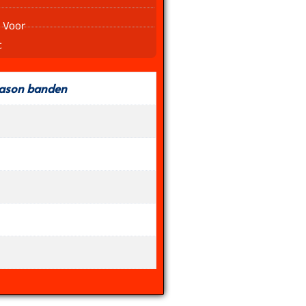
 Voor
t
eason banden