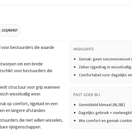
:
215/60 R17
d
voor bestuurders die waarde
HIGHLIGHTS
Gemak: geen seizoenswissel 
ontworpen om een brede
Zeker rijgedrag in wisselvalli
geschikt voor bestuurders die
Comfortabel voor dagelijks en
biedt structuur voor grip wanneer
isch wisselvallig weer.
PAST GOED BIJ
uk op comfort, rijgeluid en een
Gemiddeld klimaat (NL/BE)
tten en langere afstanden.
Dagelijks gebruik + snelwegk
tuurders die niet willen wisselen,
Wie comfort en gemak combi
bare rijeigenschappen.