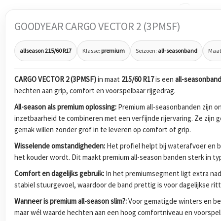
GOODYEAR CARGO VECTOR 2 (3PMSF)
allseason 215/60 R17
Klasse:
premium
Seizoen:
all-seasonband
Maat
CARGO VECTOR 2 (3PMSF)
in maat
215/60 R17
is een
all-seasonban
hechten aan grip, comfort en voorspelbaar rijgedrag.
All-season als premium oplossing:
Premium all-seasonbanden zijn 
inzetbaarheid te combineren met een verfijnde rijervaring. Ze zijn 
gemak willen zonder grof in te leveren op comfort of grip.
Wisselende omstandigheden:
Het profiel helpt bij waterafvoer en 
het kouder wordt. Dit maakt premium all-season banden sterk in typ
Comfort en dagelijks gebruik:
In het premiumsegment ligt extra nadr
stabiel stuurgevoel, waardoor de band prettig is voor dagelijkse ri
Wanneer is premium all-season slim?:
Voor gematigde winters en bes
maar wél waarde hechten aan een hoog comfortniveau en voorspel