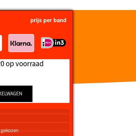
prijs per band
20 op voorraad
KELWAGEN
n
tgekozen