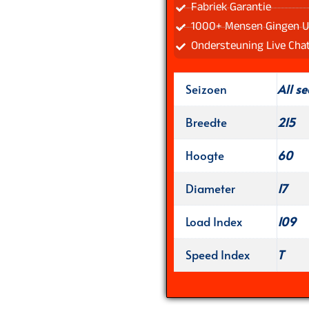
Fabriek Garantie
1000+ Mensen Gingen U
Ondersteuning Live Cha
Seizoen
All s
Breedte
215
Hoogte
60
Diameter
17
Load Index
109
Speed Index
T