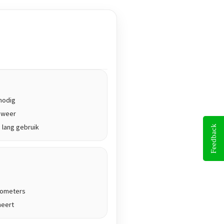
nodig
g weer
 lang gebruik
Feedback
ilometers
neert