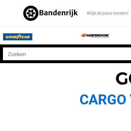
Ga
naar
Altijd de juiste banden!
de
inhoud
G
CARGO 