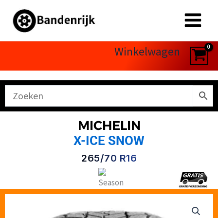
Ga
naar
de
inhoud
Winkelwagen
MICHELIN
X-ICE SNOW
265/70 R16