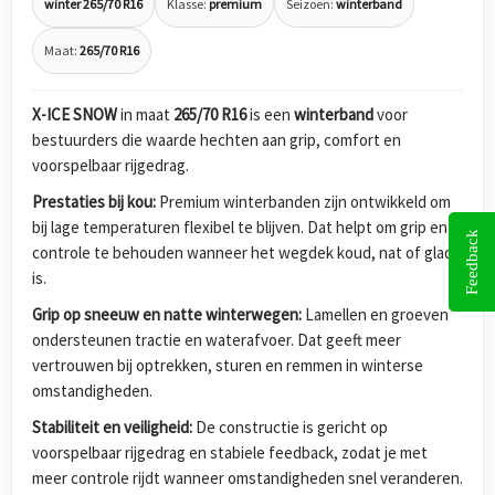
winter 265/70 R16
Klasse:
premium
Seizoen:
winterband
Maat:
265/70 R16
X-ICE SNOW
in maat
265/70 R16
is een
winterband
voor
bestuurders die waarde hechten aan grip, comfort en
voorspelbaar rijgedrag.
Prestaties bij kou:
Premium winterbanden zijn ontwikkeld om
bij lage temperaturen flexibel te blijven. Dat helpt om grip en
Feedback
controle te behouden wanneer het wegdek koud, nat of glad
is.
Grip op sneeuw en natte winterwegen:
Lamellen en groeven
ondersteunen tractie en waterafvoer. Dat geeft meer
vertrouwen bij optrekken, sturen en remmen in winterse
omstandigheden.
Stabiliteit en veiligheid:
De constructie is gericht op
voorspelbaar rijgedrag en stabiele feedback, zodat je met
meer controle rijdt wanneer omstandigheden snel veranderen.