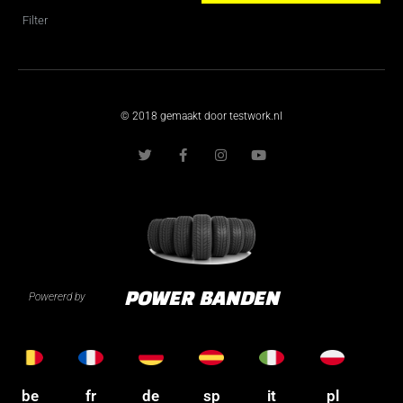
Filter
© 2018 gemaakt door testwork.nl
T
F
I
Y
w
a
n
o
i
c
s
u
t
e
t
t
t
b
a
u
e
o
g
b
r
o
r
e
k
a
-
m
f
Powererd by
POWER BANDEN
be
fr
de
sp
it
pl