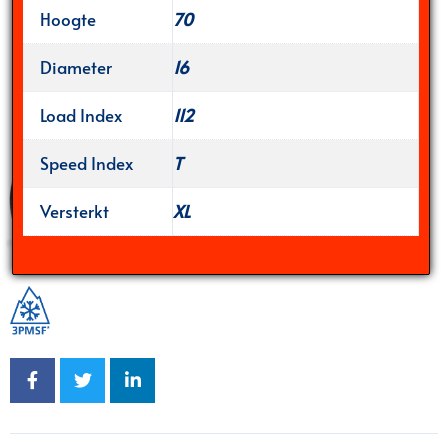
Hoogte
70
Diameter
16
Load Index
112
Speed Index
T
Versterkt
XL