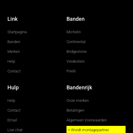
F
I
a
n
c
s
Link
Banden
e
t
b
a
o
g
Startpagina
Michelin
o
r
k
a
m
Banden
Continental
Merken
Bridgestone
Help
Vredestein
Contact
Pirelli
Hulp
Bandenrijk
Help
Onze merken
Contact
Betalingen
Email
Algemeen Voorwaarden
Live chat
+ Wordt montagepartner