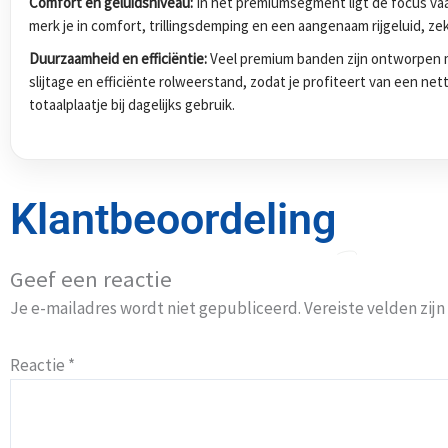
Comfort en geluidsniveau:
In het premiumsegment ligt de focus vaak
merk je in comfort, trillingsdemping en een aangenaam rijgeluid, zek
Duurzaamheid en efficiëntie:
Veel premium banden zijn ontworpen m
slijtage en efficiënte rolweerstand, zodat je profiteert van een ne
totaalplaatje bij dagelijks gebruik.
Klantbeoordeling
Geef een reactie
Je e-mailadres wordt niet gepubliceerd.
Vereiste velden zi
Reactie
*