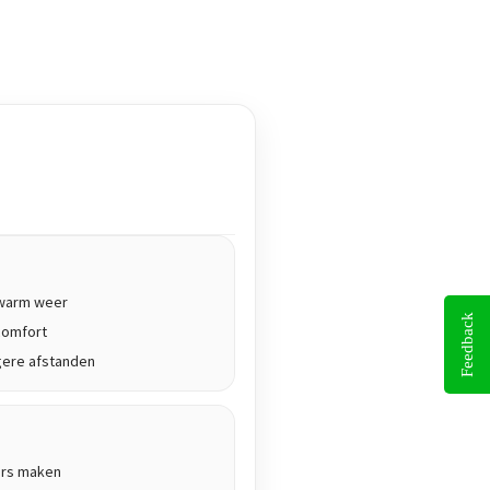
j warm weer
Feedback
comfort
gere afstanden
ers maken