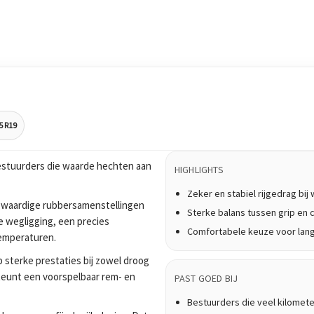
5 R19
stuurders die waarde hechten aan
HIGHLIGHTS
Zeker en stabiel rijgedrag bi
waardige rubbersamenstellingen
Sterke balans tussen grip en 
e wegligging, een precies
Comfortabele keuze voor lan
temperaturen.
 sterke prestaties bij zowel droog
teunt een voorspelbaar rem- en
PAST GOED BIJ
Bestuurders die veel kilomet