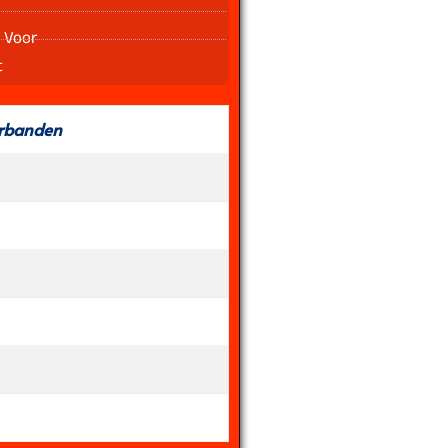
 Voor
t
rbanden