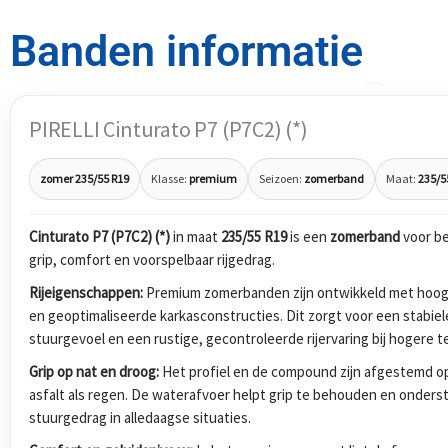
Banden informatie
PIRELLI Cinturato P7 (P7C2) (*)
zomer 235/55 R19
Klasse:
premium
Seizoen:
zomerband
Maat:
235/5
Cinturato P7 (P7C2) (*)
in maat
235/55 R19
is een
zomerband
voor be
grip, comfort en voorspelbaar rijgedrag.
Rijeigenschappen:
Premium zomerbanden zijn ontwikkeld met hoog
en geoptimaliseerde karkasconstructies. Dit zorgt voor een stabiel
stuurgevoel en een rustige, gecontroleerde rijervaring bij hogere 
Grip op nat en droog:
Het profiel en de compound zijn afgestemd op
asfalt als regen. De waterafvoer helpt grip te behouden en onders
stuurgedrag in alledaagse situaties.