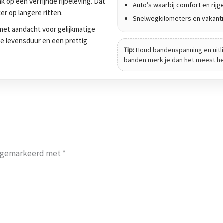
 op een verfijnde rijbeleving. Dat
Auto’s waarbij comfort en rijge
er op langere ritten.
Snelwegkilometers en vakanti
et aandacht voor gelijkmatige
tte levensduur en een prettig
Tip:
Houd bandenspanning en uitli
banden merk je dan het meest het 
jn gemarkeerd met
*