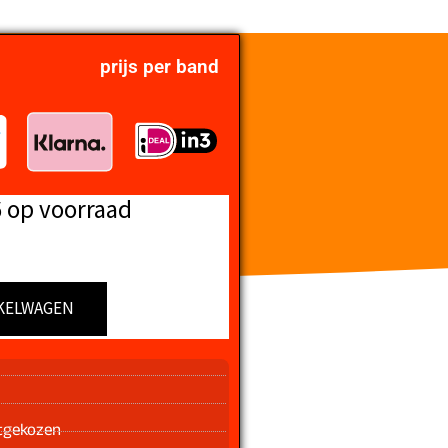
prijs per band
6 op voorraad
KELWAGEN
n
tgekozen