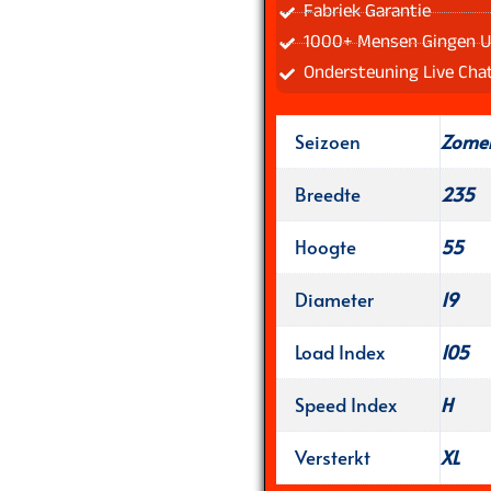
Fabriek Garantie
1000+ Mensen Gingen U
Ondersteuning Live Cha
Seizoen
Zome
Breedte
235
Hoogte
55
Diameter
19
Load Index
105
Speed Index
H
Versterkt
XL