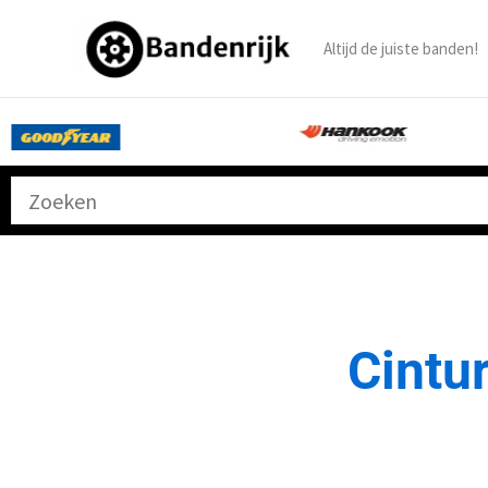
Ga
naar
Altijd de juiste banden!
de
inhoud
Cintu