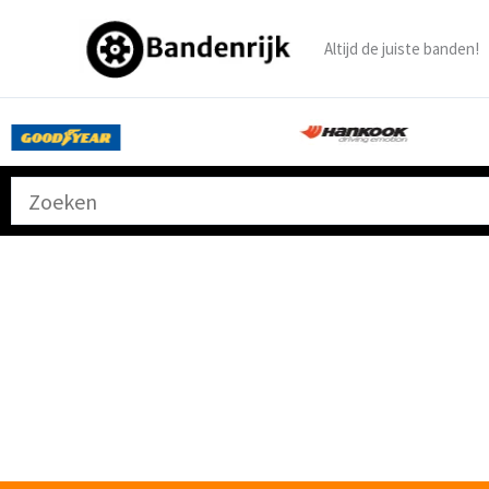
Ga
naar
Altijd de juiste banden!
de
inhoud