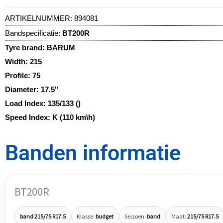
ARTIKELNUMMER:
894081
Bandspecificatie:
BT200R
Tyre brand:
BARUM
Width:
215
Profile:
75
Diameter:
17.5''
Load Index:
135/133 ()
Speed Index:
K (110 km\h)
Banden informatie
BT200R
band 215/75 R17.5
Klasse:
budget
Seizoen:
band
Maat:
215/75 R17.5