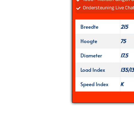
Ondersteuning Live Cha
Breedte
215
Hoogte
75
Diameter
17.5
Load Index
135/1
Speed Index
K