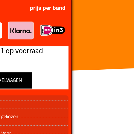
prijs per band
21 op voorraad
KELWAGEN
n
tgekozen
 Voor