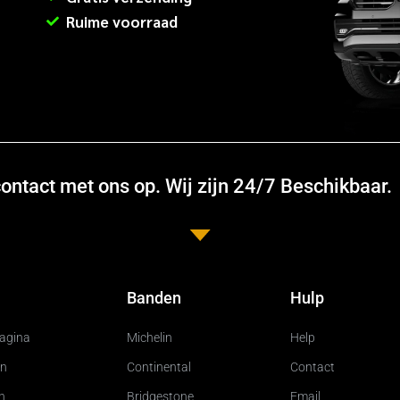
Ruime voorraad
ntact met ons op. Wij zijn 24/7 Beschikbaar.
Banden
Hulp
pagina
Michelin
Help
n
Continental
Contact
n
Bridgestone
Email