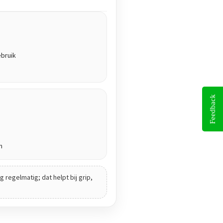
ebruik
Feedback
n
 regelmatig; dat helpt bij grip,