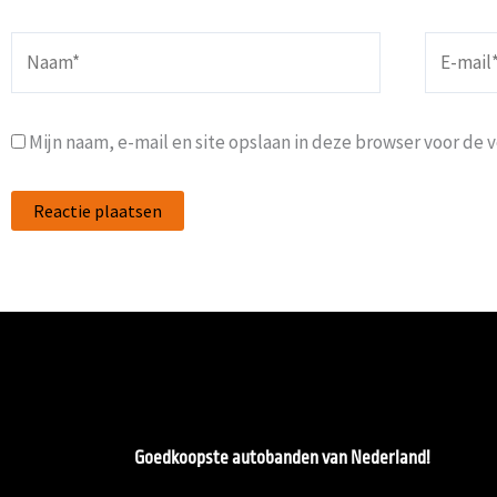
Naam*
E-
mail*
Mijn naam, e-mail en site opslaan in deze browser voor de 
Goedkoopste autobanden van Nederland!