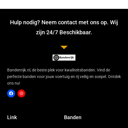
Hulp nodig? Neem contact met ons op. Wij
zijn 24/7 Beschikbaar.
Bandenrijk.nl, de beste plek voor kwaliteitsbanden. Vind de
perfecte banden voor jouw voertuig en rij veilig en soepel. Ontdek
ons nu!
F
I
a
n
c
s
Link
Banden
e
t
b
a
o
g