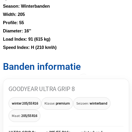
Season:
Winterbanden
Width:
205
Profile:
55
Diameter:
16''
Load Index:
91 (615 kg)
Speed Index:
H (210 km\h)
Banden informatie
GOODYEAR ULTRA GRIP 8
winter 205/55 R16
Klasse:
premium
Seizoen:
winterband
Maat:
205/55 R16