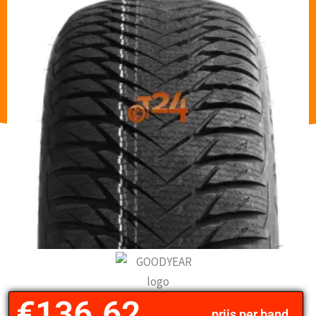
€
136.62
prijs per band