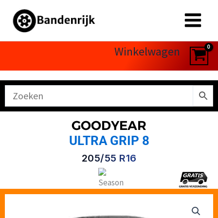
Ga
naar
de
inhoud
Winkelwagen
GOODYEAR
ULTRA GRIP 8
205/55 R16