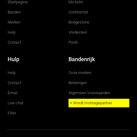
Startpagina
Michelin
o
r
k
a
m
Banden
Continental
Merken
Bridgestone
Help
Vredestein
Contact
Pirelli
Hulp
Bandenrijk
Help
Onze merken
Contact
Betalingen
Email
Algemeen Voorwaarden
Live chat
+ Wordt montagepartner
Filter