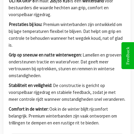
ULTRA GRIP 8
in maat
205/55 R16
is een
winterband
voor
bestuurders die waarde hechten aan grip, comfort en
voorspelbaar rijgedrag.
Prestaties bij kou:
Premium winterbanden zijn ontwikkeld om
bij lage temperaturen flexibel te blijven. Dat helpt om grip en
controle te behouden wanneer het wegdek koud, nat of glad
is.
Feedback
Grip op sneeuw en natte winterwegen:
Lamellen en groeven
ondersteunen tractie en waterafvoer. Dat geeft meer
vertrouwen bij optrekken, sturen en remmen in winterse
omstandigheden.
Stabiliteit en veiligheid:
De constructie is gericht op
voorspelbaar rijgedrag en stabiele feedback, zodat je met
meer controle rijdt wanneer omstandigheden snel veranderen.
Comfort in de winter:
Ook in de winter blijft rijcomfort
belangrijk. Premium winterbanden zijn vaak ontworpen om
trillingen te dempen en een rustige rit te bieden.