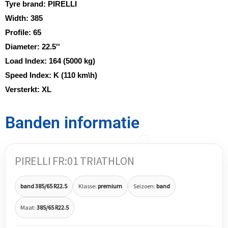
Tyre brand:
PIRELLI
Width:
385
Profile:
65
Diameter:
22.5''
Load Index:
164 (5000 kg)
Speed Index:
K (110 km\h)
Versterkt:
XL
Banden informatie
PIRELLI FR:01 TRIATHLON
band 385/65 R22.5
Klasse:
premium
Seizoen:
band
Maat:
385/65 R22.5