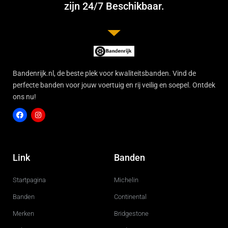
zijn 24/7 Beschikbaar.
Bandenrijk.nl, de beste plek voor kwaliteitsbanden. Vind de
perfecte banden voor jouw voertuig en rij veilig en soepel. Ontdek
ons nu!
F
I
a
n
c
s
Link
Banden
e
t
b
a
o
g
Startpagina
Michelin
o
r
k
a
m
Banden
Continental
Merken
Bridgestone