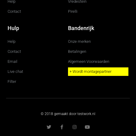
Help
Vredestein
Contact
Pirelli
Hulp
Bandenrijk
Help
Onze merken
Contact
Betalingen
Email
Algemeen Voorwaarden
Live chat
+ Wordt montagepartner
Filter
© 2018 gemaakt door testwork.nl
T
F
I
Y
w
a
n
o
i
c
s
u
t
e
t
t