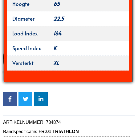
Hoogte
65
Diameter
22.5
Load Index
164
Speed Index
K
Versterkt
XL
ARTIKELNUMMER:
734874
Bandspecificatie:
FR:01 TRIATHLON