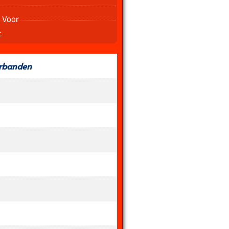
 Voor
t
rbanden