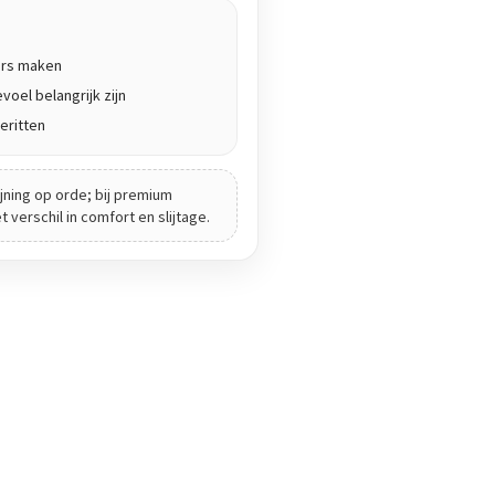
ers maken
voel belangrijk zijn
eritten
jning op orde; bij premium
verschil in comfort en slijtage.