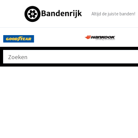
Ga
naar
Altijd de juiste banden!
de
inhoud