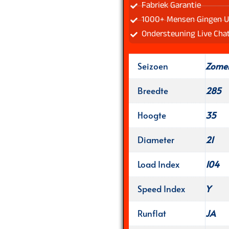
Fabriek Garantie
1000+ Mensen Gingen U
Ondersteuning Live Cha
Seizoen
Zome
Breedte
285
Hoogte
35
Diameter
21
Load Index
104
Speed Index
Y
Runflat
JA