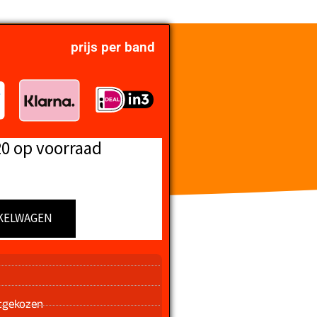
prijs per band
20 op voorraad
KELWAGEN
n
tgekozen