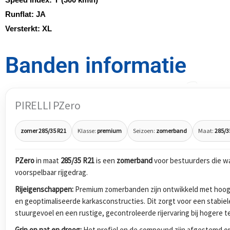
Runflat:
JA
Versterkt:
XL
Banden informatie
PIRELLI PZero
zomer 285/35 R21
Klasse:
premium
Seizoen:
zomerband
Maat:
285/3
PZero
in maat
285/35 R21
is een
zomerband
voor bestuurders die w
voorspelbaar rijgedrag.
Rijeigenschappen:
Premium zomerbanden zijn ontwikkeld met hoog
en geoptimaliseerde karkasconstructies. Dit zorgt voor een stabiel
stuurgevoel en een rustige, gecontroleerde rijervaring bij hogere 
Grip op nat en droog:
Het profiel en de compound zijn afgestemd op