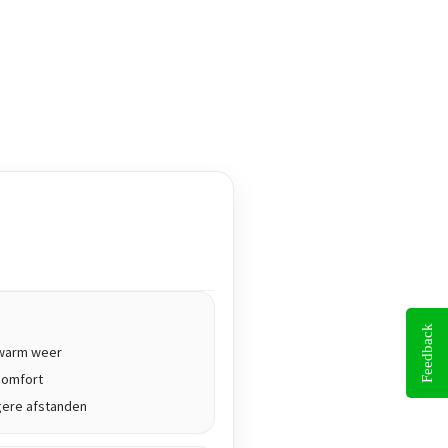
Feedback
j warm weer
comfort
gere afstanden