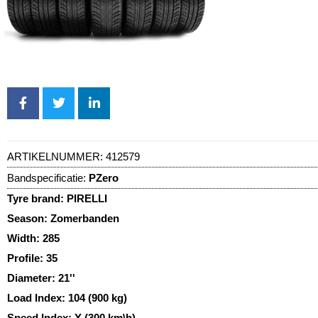
ARTIKELNUMMER:
412579
Bandspecificatie:
PZero
Tyre brand:
PIRELLI
Season:
Zomerbanden
Width:
285
Profile:
35
Diameter:
21''
Load Index:
104 (900 kg)
Speed Index:
Y (300 km\h)