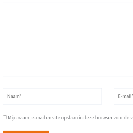
Naam*
E-
mail*
Mijn naam, e-mail en site opslaan in deze browser voor de 