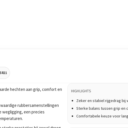
5 R21
aarde hechten aan grip, comfort en
HIGHLIGHTS
Zeker en stabiel rijgedrag bi
waardige rubbersamenstellingen
Sterke balans tussen grip en 
e wegligging, een precies
Comfortabele keuze voor lan
temperaturen.
 sterke prestaties bij zowel droog