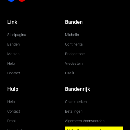
F
I
a
n
c
s
Link
Banden
e
t
b
a
o
g
Startpagina
Michelin
o
r
k
a
m
Banden
Continental
Merken
Bridgestone
Help
Vredestein
Contact
Pirelli
Hulp
Bandenrijk
Help
Onze merken
Contact
Betalingen
Email
Algemeen Voorwaarden