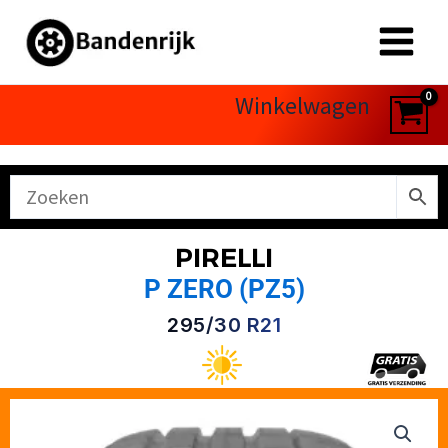
Ga
naar
de
inhoud
Winkelwagen
PIRELLI
P ZERO (PZ5)
295/30 R21