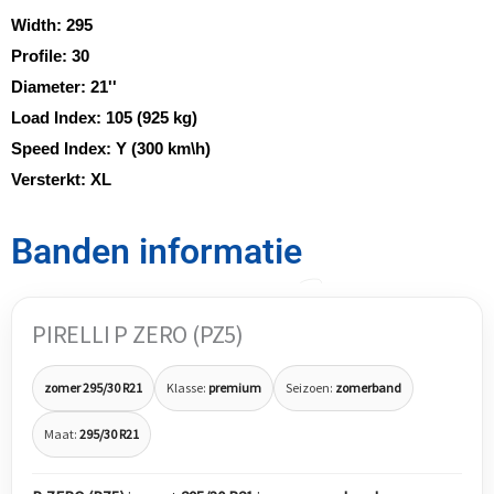
Width:
295
Profile:
30
Diameter:
21''
Load Index:
105 (925 kg)
Speed Index:
Y (300 km\h)
Versterkt:
XL
Banden informatie
PIRELLI P ZERO (PZ5)
zomer 295/30 R21
Klasse:
premium
Seizoen:
zomerband
Maat:
295/30 R21