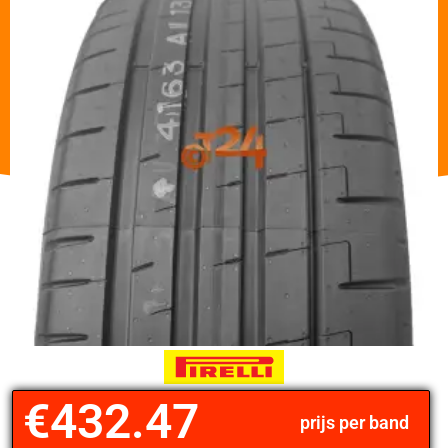
€
432.47
prijs per band