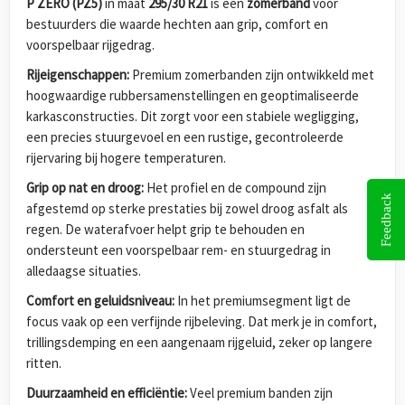
P ZERO (PZ5)
in maat
295/30 R21
is een
zomerband
voor
bestuurders die waarde hechten aan grip, comfort en
voorspelbaar rijgedrag.
Rijeigenschappen:
Premium zomerbanden zijn ontwikkeld met
hoogwaardige rubbersamenstellingen en geoptimaliseerde
karkasconstructies. Dit zorgt voor een stabiele wegligging,
een precies stuurgevoel en een rustige, gecontroleerde
rijervaring bij hogere temperaturen.
Grip op nat en droog:
Het profiel en de compound zijn
Feedback
afgestemd op sterke prestaties bij zowel droog asfalt als
regen. De waterafvoer helpt grip te behouden en
ondersteunt een voorspelbaar rem- en stuurgedrag in
alledaagse situaties.
Comfort en geluidsniveau:
In het premiumsegment ligt de
focus vaak op een verfijnde rijbeleving. Dat merk je in comfort,
trillingsdemping en een aangenaam rijgeluid, zeker op langere
ritten.
Duurzaamheid en efficiëntie:
Veel premium banden zijn