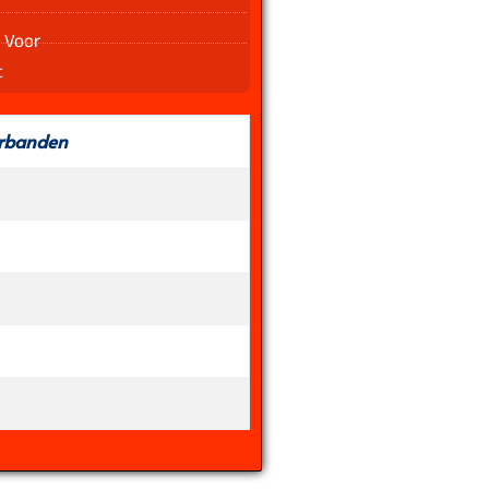
 Voor
t
rbanden