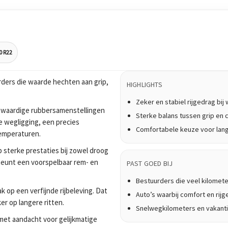
0 R22
ders die waarde hechten aan grip,
HIGHLIGHTS
Zeker en stabiel rijgedrag bi
waardige rubbersamenstellingen
Sterke balans tussen grip en 
e wegligging, een precies
Comfortabele keuze voor lan
temperaturen.
 sterke prestaties bij zowel droog
teunt een voorspelbaar rem- en
PAST GOED BIJ
Bestuurders die veel kilomet
 op een verfijnde rijbeleving. Dat
Auto’s waarbij comfort en rijge
er op langere ritten.
Snelwegkilometers en vakanti
et aandacht voor gelijkmatige