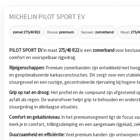
MICHELIN PILOT SPORT EV
zomer 275/40 R22
Klasse:
premium
Seizoen:
zomerband
Maat:
275/4
PILOT SPORT EV
in maat
275/40 R22
is een
zomerband
voor bestuur
comfort en voorspelbaar rijgedrag.
Rijeigenschappen:
Premium zomerbanden zijn ontwikkeld met hoog
en geoptimaliseerde karkasconstructies. Dit zorgt voor een stabiel
stuurgevoel en een rustige, gecontroleerde rijervaring bij hogere 
Grip op nat en droog:
Het profiel en de compound zijn afgestemd op
asfalt als regen. De waterafvoer helpt grip te behouden en onders
stuurgedrag in alledaagse situaties.
Comfort en geluidsniveau:
In het premiumsegment ligt de focus vaak
merk je in comfort, trillingsdemping en een aangenaam rijgeluid, zek
Duurzaamheid en efficiëntie:
Veel premium banden zijn ontworpen m