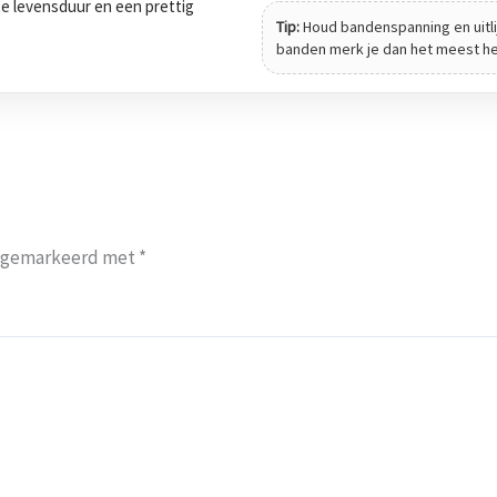
tte levensduur en een prettig
Tip:
Houd bandenspanning en uitli
banden merk je dan het meest het 
jn gemarkeerd met
*