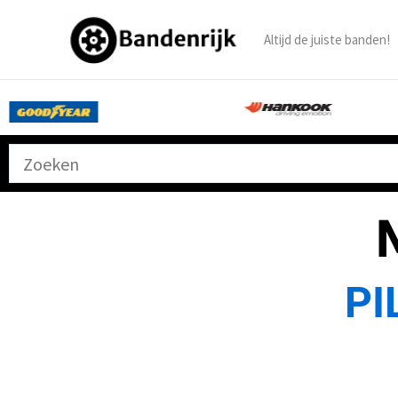
Ga
naar
Altijd de juiste banden!
de
inhoud
PI