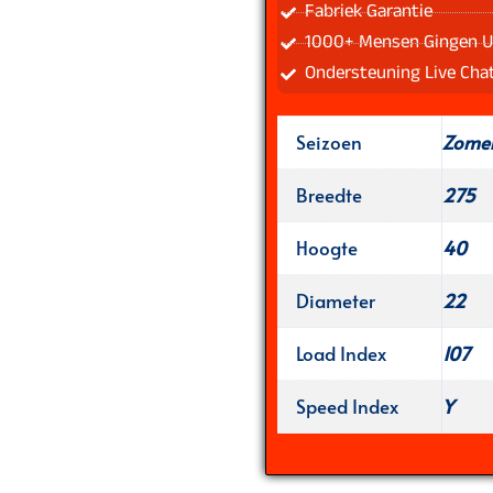
Fabriek Garantie
1000+ Mensen Gingen U
Ondersteuning Live Cha
Seizoen
Zome
Breedte
275
Hoogte
40
Diameter
22
Load Index
107
Speed Index
Y