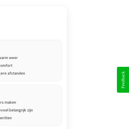
j warm weer
comfort
gere afstanden
Feedback
ers maken
voel belangrijk zijn
eritten