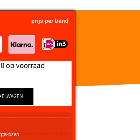
prijs per band
20 op voorraad
KELWAGEN
n
tgekozen