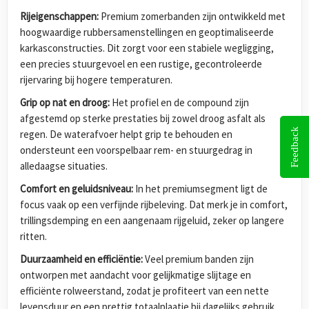
Rijeigenschappen:
Premium zomerbanden zijn ontwikkeld met
hoogwaardige rubbersamenstellingen en geoptimaliseerde
karkasconstructies. Dit zorgt voor een stabiele wegligging,
een precies stuurgevoel en een rustige, gecontroleerde
rijervaring bij hogere temperaturen.
Grip op nat en droog:
Het profiel en de compound zijn
afgestemd op sterke prestaties bij zowel droog asfalt als
Feedback
regen. De waterafvoer helpt grip te behouden en
ondersteunt een voorspelbaar rem- en stuurgedrag in
alledaagse situaties.
Comfort en geluidsniveau:
In het premiumsegment ligt de
focus vaak op een verfijnde rijbeleving. Dat merk je in comfort,
trillingsdemping en een aangenaam rijgeluid, zeker op langere
ritten.
Duurzaamheid en efficiëntie:
Veel premium banden zijn
ontworpen met aandacht voor gelijkmatige slijtage en
efficiënte rolweerstand, zodat je profiteert van een nette
levensduur en een prettig totaalplaatje bij dagelijks gebruik.