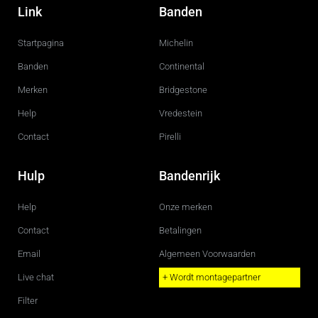
c
s
Link
Banden
e
t
b
a
o
g
Startpagina
Michelin
o
r
k
a
m
Banden
Continental
Merken
Bridgestone
Help
Vredestein
Contact
Pirelli
Hulp
Bandenrijk
Help
Onze merken
Contact
Betalingen
Email
Algemeen Voorwaarden
Live chat
+ Wordt montagepartner
Filter