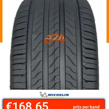
€
168.65
prijs per band