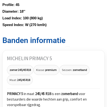
Profile:
45
Diameter:
18''
Load Index:
100 (800 kg)
Speed Index:
W (270 km\h)
Banden informatie
MICHELIN PRIMACY 5
zomer 245/45 R18
Klasse:
premium
Seizoen:
zomerband
Maat:
245/45 R18
PRIMACY 5
in maat
245/45 R18
is een
zomerband
voor
bestuurders die waarde hechten aan grip, comfort en
voorspelbaar rijgedrag.