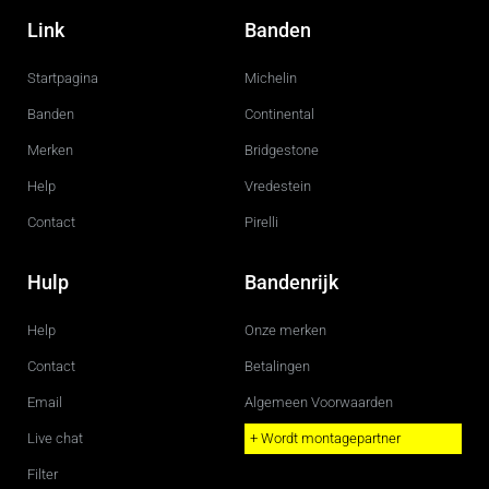
a
n
c
s
Link
Banden
e
t
b
a
o
g
Startpagina
Michelin
o
r
k
a
m
Banden
Continental
Merken
Bridgestone
Help
Vredestein
Contact
Pirelli
Hulp
Bandenrijk
Help
Onze merken
Contact
Betalingen
Email
Algemeen Voorwaarden
Live chat
+ Wordt montagepartner
Filter