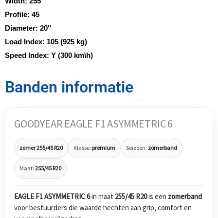
Width:
255
Profile:
45
Diameter:
20''
Load Index:
105 (925 kg)
Speed Index:
Y (300 km\h)
Banden informatie
GOODYEAR EAGLE F1 ASYMMETRIC 6
zomer 255/45 R20
Klasse:
premium
Seizoen:
zomerband
Maat:
255/45 R20
EAGLE F1 ASYMMETRIC 6
in maat
255/45 R20
is een
zomerband
voor bestuurders die waarde hechten aan grip, comfort en