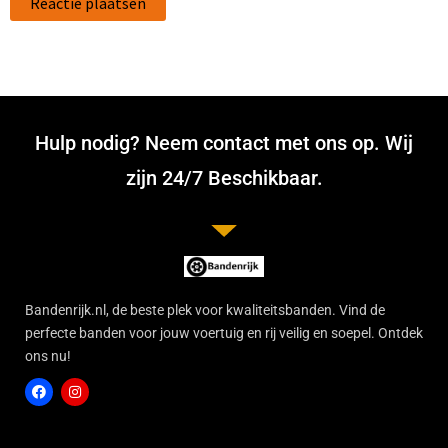
Hulp nodig? Neem contact met ons op. Wij
zijn 24/7 Beschikbaar.
Bandenrijk.nl, de beste plek voor kwaliteitsbanden. Vind de
perfecte banden voor jouw voertuig en rij veilig en soepel. Ontdek
ons nu!
F
I