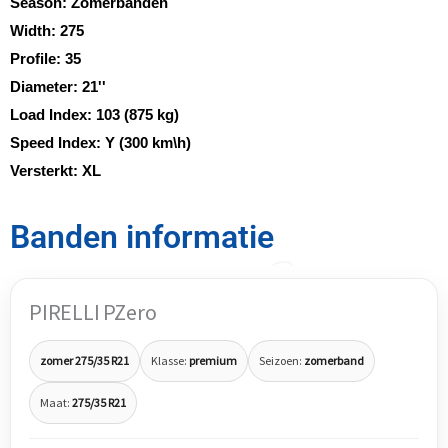
Season:
Zomerbanden
Width:
275
Profile:
35
Diameter:
21''
Load Index:
103 (875 kg)
Speed Index:
Y (300 km\h)
Versterkt:
XL
Banden informatie
PIRELLI PZero
zomer 275/35 R21
Klasse:
premium
Seizoen:
zomerband
Maat:
275/35 R21