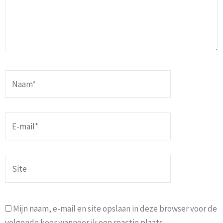
Naam*
E-
mail*
Site
Mijn naam, e-mail en site opslaan in deze browser voor de
volgende keer wanneer ik een reactie plaats.