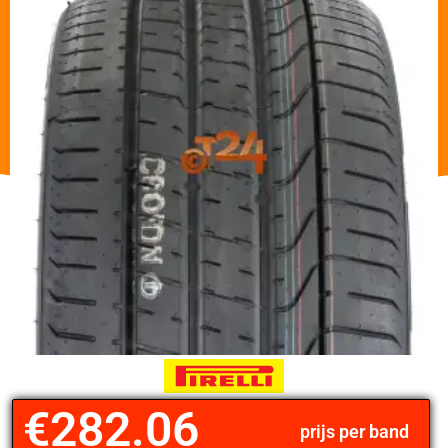
€
282.06
prijs per band