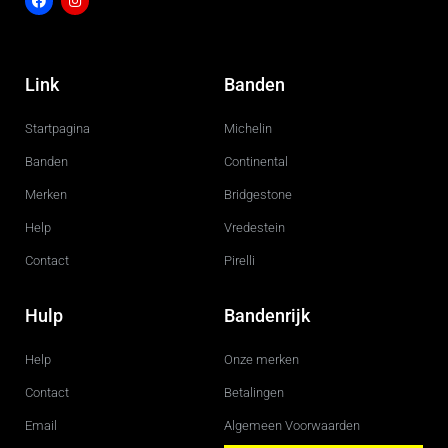
F
I
a
n
c
s
Link
Banden
e
t
b
a
o
g
Startpagina
Michelin
o
r
k
a
m
Banden
Continental
Merken
Bridgestone
Help
Vredestein
Contact
Pirelli
Hulp
Bandenrijk
Help
Onze merken
Contact
Betalingen
Email
Algemeen Voorwaarden