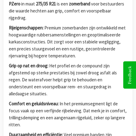
PZero
in maat
275/35 R21
is een
zomerband
voor bestuurders
die waarde hechten aan grip, comfort en voorspelbaar
rijgedrag.
Rijeigenschappen:
Premium zomerbanden zijn ontwikkeld met
hoogwaardige rubbersamenstellingen en geoptimaliseerde
karkasconstructies. Dit zorgt voor een stabiele wegligging,
een precies stuurgevoel en een rustige, gecontroleerde
rijervaring bij hogere temperaturen.
Grip op nat en droog:
Het profiel en de compound zijn
Feedback
afgestemd op sterke prestaties bij zowel droog asfalt als
regen. De waterafvoer helpt grip te behouden en
ondersteunt een voorspelbaar rem- en stuurgedrag in
alledaagse situaties.
Comfort en geluidsniveau:
In het premiumsegment ligt de
focus vaak op een verfijnde rijbeleving. Dat merk je in comfort,
trillingsdemping en een aangenaam rijgeluid, zeker op langere
ritten.
Duurzaamheid en efficiëntie:
Veel premium banden zijn