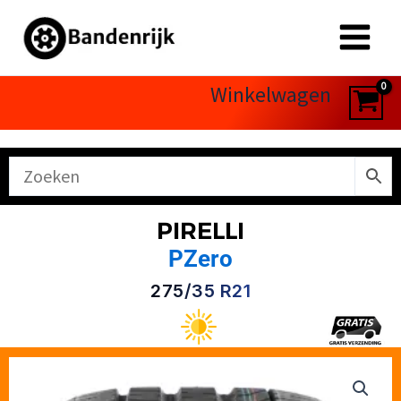
Ga
naar
de
inhoud
Winkelwagen
PIRELLI
PZero
275/35 R21