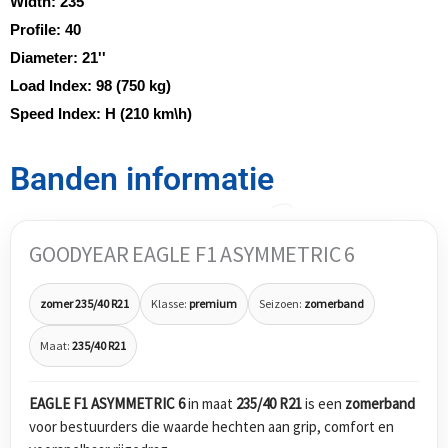
Width:
235
Profile:
40
Diameter:
21''
Load Index:
98 (750 kg)
Speed Index:
H (210 km\h)
Banden informatie
GOODYEAR EAGLE F1 ASYMMETRIC 6
zomer 235/40 R21
Klasse:
premium
Seizoen:
zomerband
Maat:
235/40 R21
EAGLE F1 ASYMMETRIC 6
in maat
235/40 R21
is een
zomerband
voor bestuurders die waarde hechten aan grip, comfort en