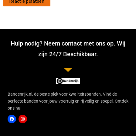
Hulp nodig? Neem contact met ons op. Wij
zijn 24/7 Beschikbaar.
Bandenrijk.nl, de beste plek voor kwaliteitsbanden. Vind de
perfecte banden voor jouw voertuig en rij veilig en soepel. Ontdek
ons nu!
F
I