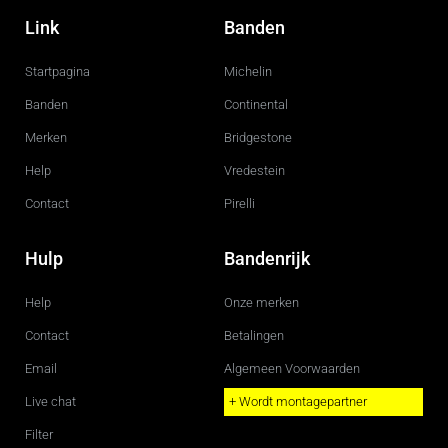
a
n
c
s
Link
Banden
e
t
b
a
o
g
Startpagina
Michelin
o
r
k
a
m
Banden
Continental
Merken
Bridgestone
Help
Vredestein
Contact
Pirelli
Hulp
Bandenrijk
Help
Onze merken
Contact
Betalingen
Email
Algemeen Voorwaarden
Live chat
+ Wordt montagepartner
Filter