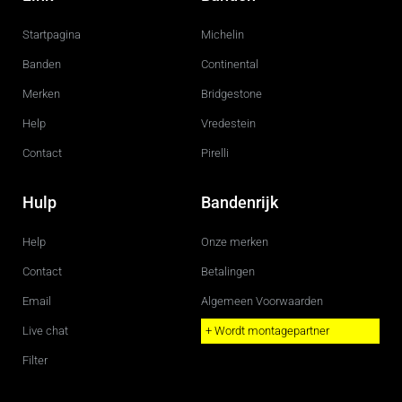
e
t
b
a
o
g
Startpagina
Michelin
o
r
k
a
m
Banden
Continental
Merken
Bridgestone
Help
Vredestein
Contact
Pirelli
Hulp
Bandenrijk
Help
Onze merken
Contact
Betalingen
Email
Algemeen Voorwaarden
Live chat
+ Wordt montagepartner
Filter