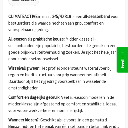
CLIMATEACTIVE
in maat
245/40 R19
is een
all-seasonband
voor
bestuurders die waarde hechten aan grip, comfort en
voorspelbaar rijgedrag.
All-season als praktische keuze:
Middenklasse all-
seasonbanden zijn populair bij bestuurders die gemak en een
goede prijs-kwaliteitverhouding zoeken. Je rijdt het hele jaar
Feedback
door zonder seizoenswissel.
Wisselvallig weer:
Het profiel ondersteunt waterafvoer bij
regen en biedt structuur voor grip wanneer het afkoelt.
Daardoor blijft het rijgedrag voorspelbaar in wisselende
omstandigheden.
Comfort en dagelijks gebruik:
Veel all-season modellen in de
middenklasse zijn afgestemd op comfort en stabiliteit. Ideaal
voor woon-werkverkeer en normale rijstijl.
Wanneer kiezen?:
Geschikt als je vooral in een gematigd
klimaat rijdt en het gemak van één set banden belangrijk vindt.