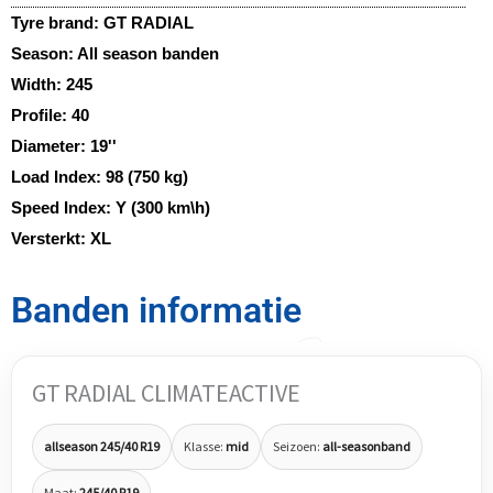
Tyre brand:
GT RADIAL
Season:
All season banden
Width:
245
Profile:
40
Diameter:
19''
Load Index:
98 (750 kg)
Speed Index:
Y (300 km\h)
Versterkt:
XL
Banden informatie
GT RADIAL CLIMATEACTIVE
allseason 245/40 R19
Klasse:
mid
Seizoen:
all-seasonband
Maat:
245/40 R19