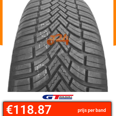
€
118.87
prijs per band