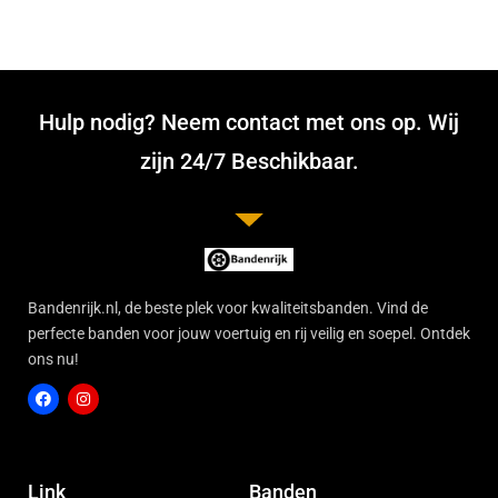
Hulp nodig? Neem contact met ons op. Wij
zijn 24/7 Beschikbaar.
Bandenrijk.nl, de beste plek voor kwaliteitsbanden. Vind de
perfecte banden voor jouw voertuig en rij veilig en soepel. Ontdek
ons nu!
F
I
a
n
c
s
Link
Banden