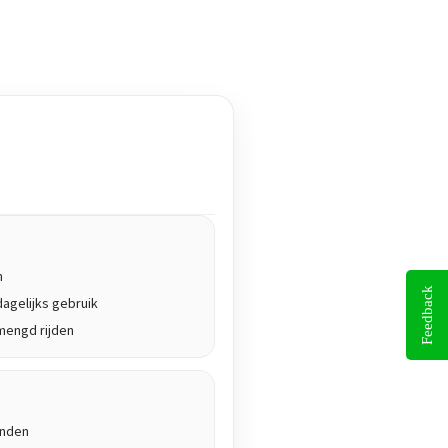
n
Feedback
agelijks gebruik
mengd rijden
anden