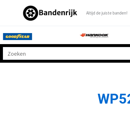
Ga
naar
Altijd de juiste banden!
de
inhoud
WP5