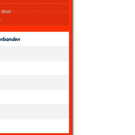
 Voor
t
erbanden