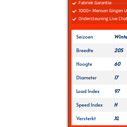
Fabriek Garantie
1000+ Mensen Gingen U
Ondersteuning Live Cha
Seizoen
Wint
Breedte
205
Hoogte
60
Diameter
17
Load Index
97
Speed Index
H
Versterkt
XL