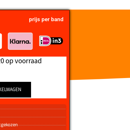
prijs per band
20 op voorraad
KELWAGEN
n
tgekozen