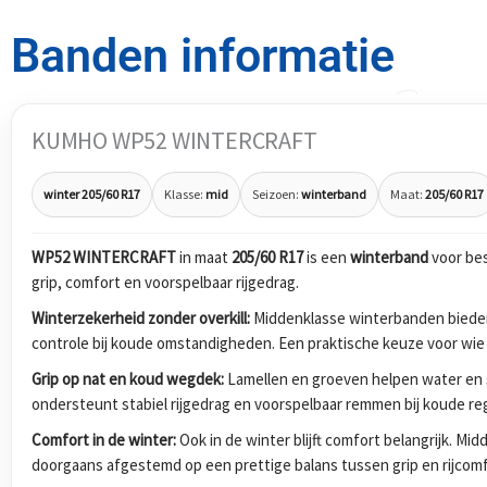
Banden informatie
KUMHO WP52 WINTERCRAFT
winter 205/60 R17
Klasse:
mid
Seizoen:
winterband
Maat:
205/60 R17
WP52 WINTERCRAFT
in maat
205/60 R17
is een
winterband
voor be
grip, comfort en voorspelbaar rijgedrag.
Winterzekerheid zonder overkill:
Middenklasse winterbanden bieden 
controle bij koude omstandigheden. Een praktische keuze voor wie i
Grip op nat en koud wegdek:
Lamellen en groeven helpen water en s
ondersteunt stabiel rijgedrag en voorspelbaar remmen bij koude re
Comfort in de winter:
Ook in de winter blijft comfort belangrijk. Mi
doorgaans afgestemd op een prettige balans tussen grip en rijcomf