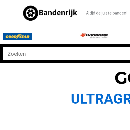
Ga
naar
Altijd de juiste banden!
de
inhoud
G
ULTRAGR