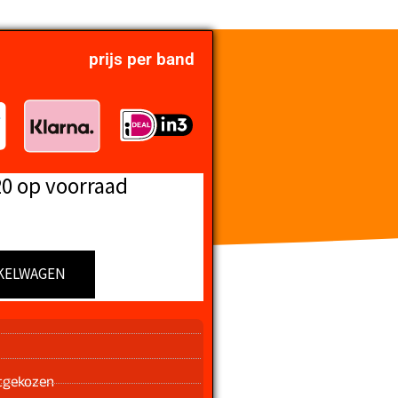
prijs per band
20 op voorraad
KELWAGEN
n
tgekozen