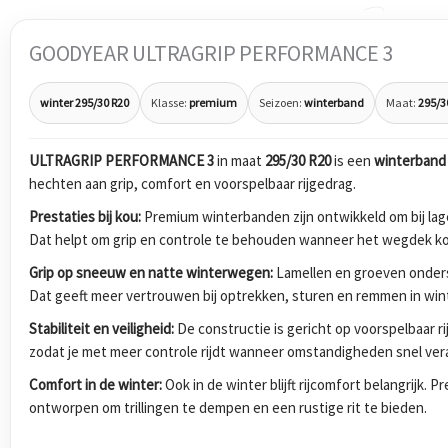
GOODYEAR ULTRAGRIP PERFORMANCE 3
winter 295/30 R20
Klasse:
premium
Seizoen:
winterband
Maat:
295/3
ULTRAGRIP PERFORMANCE 3
in maat
295/30 R20
is een
winterband
hechten aan grip, comfort en voorspelbaar rijgedrag.
Prestaties bij kou:
Premium winterbanden zijn ontwikkeld om bij lage
Dat helpt om grip en controle te behouden wanneer het wegdek koud
Grip op sneeuw en natte winterwegen:
Lamellen en groeven onders
Dat geeft meer vertrouwen bij optrekken, sturen en remmen in wi
Stabiliteit en veiligheid:
De constructie is gericht op voorspelbaar r
zodat je met meer controle rijdt wanneer omstandigheden snel ver
Comfort in de winter:
Ook in de winter blijft rijcomfort belangrijk.
ontworpen om trillingen te dempen en een rustige rit te bieden.