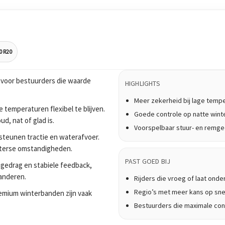
0 R20
voor bestuurders die waarde
HIGHLIGHTS
Meer zekerheid bij lage temp
 temperaturen flexibel te blijven.
Goede controle op natte win
, nat of glad is.
Voorspelbaar stuur- en remg
teunen tractie en waterafvoer.
nterse omstandigheden.
PAST GOED BIJ
ijgedrag en stabiele feedback,
anderen.
Rijders die vroeg of laat onde
Regio’s met meer kans op sne
 Premium winterbanden zijn vaak
Bestuurders die maximale cont