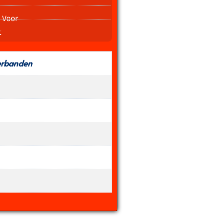
 Voor
t
erbanden