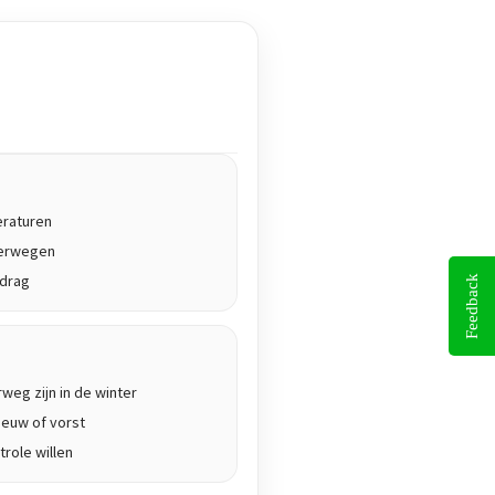
eraturen
terwegen
edrag
Feedback
rweg zijn in de winter
euw of vorst
role willen