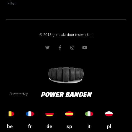
Filter
© 2018 gemaakt door testwork.nl
T
F
I
Y
w
a
n
o
i
c
s
u
t
e
t
t
t
b
a
u
e
o
g
b
r
o
r
e
k
a
-
m
f
Powererd by
POWER BANDEN
be
fr
de
sp
it
pl