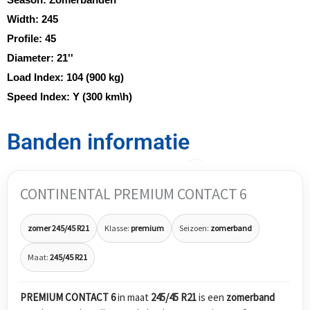
Width:
245
Profile:
45
Diameter:
21''
Load Index:
104 (900 kg)
Speed Index:
Y (300 km\h)
Banden informatie
CONTINENTAL PREMIUM CONTACT 6
zomer 245/45 R21
Klasse:
premium
Seizoen:
zomerband
Maat:
245/45 R21
PREMIUM CONTACT 6
in maat
245/45 R21
is een
zomerband