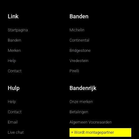
F
I
a
n
c
s
Link
Banden
e
t
b
a
o
g
Startpagina
Michelin
o
r
k
a
m
Banden
Continental
Merken
Bridgestone
Help
Vredestein
Contact
Pirelli
Hulp
Bandenrijk
Help
Onze merken
Contact
Betalingen
Email
Algemeen Voorwaarden
Live chat
+ Wordt montagepartner