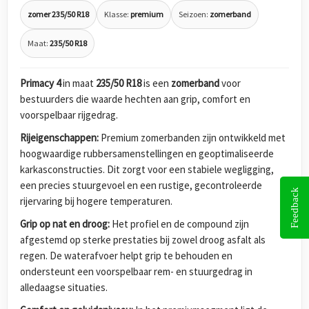
zomer 235/50 R18
Klasse:
premium
Seizoen:
zomerband
Maat:
235/50 R18
Primacy 4
in maat
235/50 R18
is een
zomerband
voor
bestuurders die waarde hechten aan grip, comfort en
voorspelbaar rijgedrag.
Rijeigenschappen:
Premium zomerbanden zijn ontwikkeld met
hoogwaardige rubbersamenstellingen en geoptimaliseerde
karkasconstructies. Dit zorgt voor een stabiele wegligging,
een precies stuurgevoel en een rustige, gecontroleerde
Feedback
rijervaring bij hogere temperaturen.
Grip op nat en droog:
Het profiel en de compound zijn
afgestemd op sterke prestaties bij zowel droog asfalt als
regen. De waterafvoer helpt grip te behouden en
ondersteunt een voorspelbaar rem- en stuurgedrag in
alledaagse situaties.