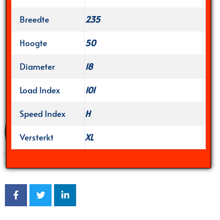
Breedte
235
Hoogte
50
Diameter
18
Load Index
101
Speed Index
H
Versterkt
XL