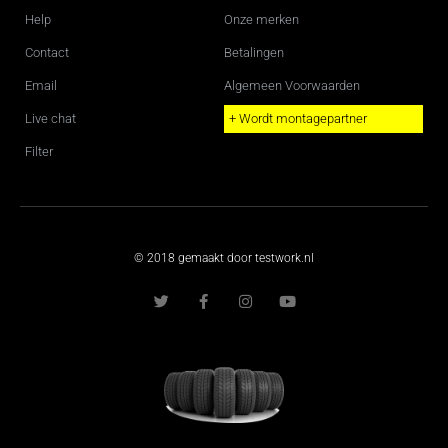
Help
Onze merken
Contact
Betalingen
Email
Algemeen Voorwaarden
Live chat
+ Wordt montagepartner
Filter
© 2018 gemaakt door testwork.nl
T
F
I
Y
w
a
n
o
i
c
s
u
t
e
t
t
t
b
a
u
e
o
g
b
r
o
r
e
k
a
-
m
f