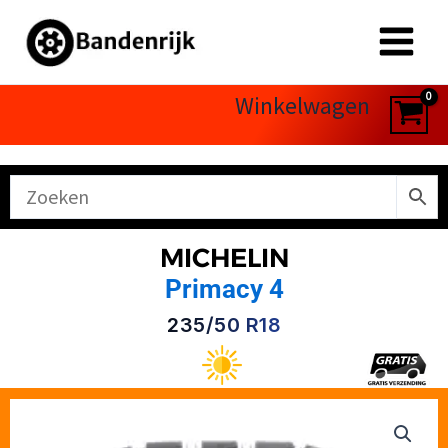
Ga
naar
de
inhoud
Winkelwagen
MICHELIN
Primacy 4
235/50 R18