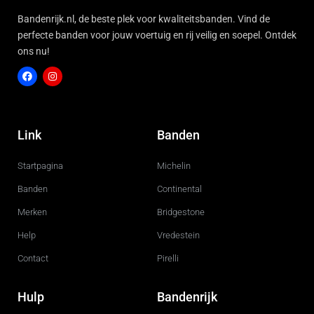
Bandenrijk.nl, de beste plek voor kwaliteitsbanden. Vind de
perfecte banden voor jouw voertuig en rij veilig en soepel. Ontdek
ons nu!
F
I
a
n
c
s
Link
Banden
e
t
b
a
o
g
Startpagina
Michelin
o
r
k
a
m
Banden
Continental
Merken
Bridgestone
Help
Vredestein
Contact
Pirelli
Hulp
Bandenrijk