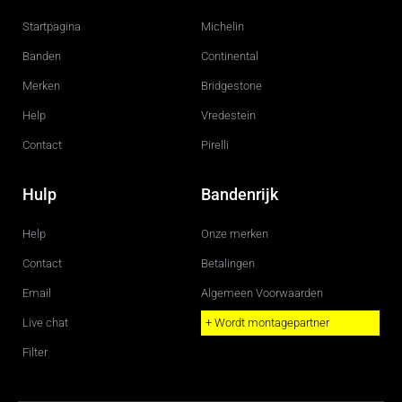
b
a
o
g
Startpagina
Michelin
o
r
k
a
m
Banden
Continental
Merken
Bridgestone
Help
Vredestein
Contact
Pirelli
Hulp
Bandenrijk
Help
Onze merken
Contact
Betalingen
Email
Algemeen Voorwaarden
Live chat
+ Wordt montagepartner
Filter