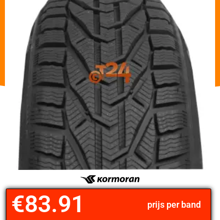
€
83.91
prijs per band