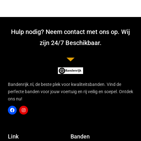
Hulp nodig? Neem contact met ons op. Wij
zijn 24/7 Beschikbaar.
Bandenrijk.nl, de beste plek voor kwaliteitsbanden. Vind de
perfecte banden voor jouw voertuig en rij veilig en soepel. Ontdek
ons nu!
F
I
a
n
c
s
Link
Banden
e
t