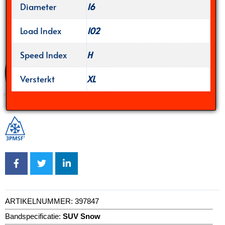
Diameter
16
Load Index
102
Speed Index
H
Versterkt
XL
ARTIKELNUMMER:
397847
Bandspecificatie:
SUV Snow