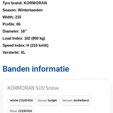
Tyre brand:
KORMORAN
Season:
Winterbanden
Width:
215
Profile:
65
Diameter:
16''
Load Index:
102 (850 kg)
Speed Index:
H (210 km\h)
Versterkt:
XL
Banden informatie
KORMORAN SUV Snow
winter 215/65 R16
Klasse:
budget
Seizoen:
winterband
Maat:
215/65 R16