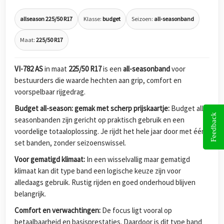
allseason 225/50 R17
Klasse:
budget
Seizoen:
all-seasonband
Maat:
225/50 R17
VI-782 AS
in maat
225/50 R17
is een
all-seasonband
voor
bestuurders die waarde hechten aan grip, comfort en
voorspelbaar rijgedrag.
Budget all-season: gemak met scherp prijskaartje:
Budget all-
Feedback
seasonbanden zijn gericht op praktisch gebruik en een
voordelige totaaloplossing. Je rijdt het hele jaar door met één
set banden, zonder seizoenswissel.
Voor gematigd klimaat:
In een wisselvallig maar gematigd
klimaat kan dit type band een logische keuze zijn voor
alledaags gebruik. Rustig rijden en goed onderhoud blijven
belangrijk.
Comfort en verwachtingen:
De focus ligt vooral op
betaalbaarheid en basisprestaties. Daardoor is dit type band