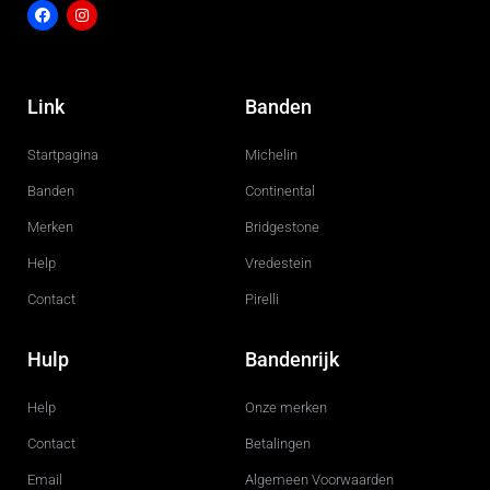
F
I
a
n
c
s
Link
Banden
e
t
b
a
o
g
Startpagina
Michelin
o
r
k
a
m
Banden
Continental
Merken
Bridgestone
Help
Vredestein
Contact
Pirelli
Hulp
Bandenrijk
Help
Onze merken
Contact
Betalingen
Email
Algemeen Voorwaarden