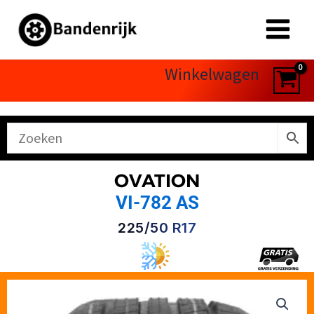
Ga
naar
de
inhoud
Winkelwagen
OVATION
VI-782 AS
225/50 R17