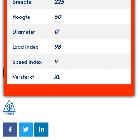
Breedte
225
Hoogte
50
Diameter
17
Load Index
98
Speed Index
V
Versterkt
XL