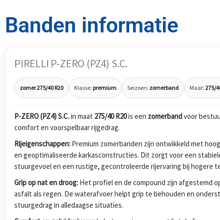
Banden informatie
PIRELLI P-ZERO (PZ4) S.C.
zomer 275/40 R20
Klasse:
premium
Seizoen:
zomerband
Maat:
275/4
P-ZERO (PZ4) S.C.
in maat
275/40 R20
is een
zomerband
voor bestuu
comfort en voorspelbaar rijgedrag.
Rijeigenschappen:
Premium zomerbanden zijn ontwikkeld met hoog
en geoptimaliseerde karkasconstructies. Dit zorgt voor een stabiel
stuurgevoel en een rustige, gecontroleerde rijervaring bij hogere 
Grip op nat en droog:
Het profiel en de compound zijn afgestemd op
asfalt als regen. De waterafvoer helpt grip te behouden en onders
stuurgedrag in alledaagse situaties.