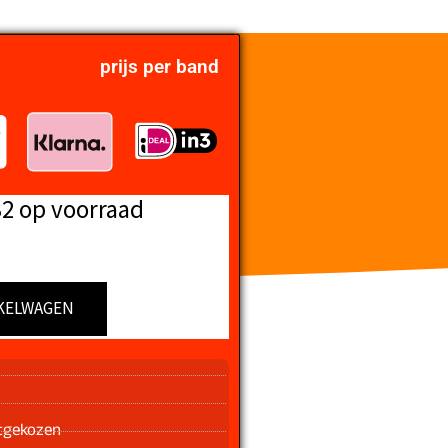
prijs per band
32 op voorraad
KELWAGEN
n
tgekozen