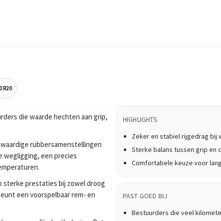
0 R20
rders die waarde hechten aan grip,
HIGHLIGHTS
Zeker en stabiel rijgedrag bi
waardige rubbersamenstellingen
Sterke balans tussen grip en 
e wegligging, een precies
Comfortabele keuze voor lan
temperaturen.
 sterke prestaties bij zowel droog
teunt een voorspelbaar rem- en
PAST GOED BIJ
Bestuurders die veel kilomet