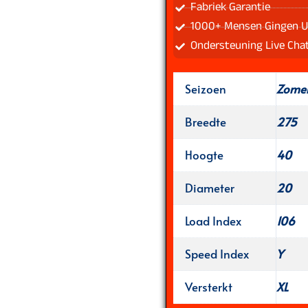
Fabriek Garantie
1000+ Mensen Gingen U
Ondersteuning Live Cha
Seizoen
Zome
Breedte
275
Hoogte
40
Diameter
20
Load Index
106
Speed Index
Y
Versterkt
XL