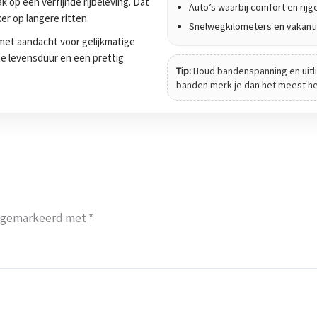
 op een verfijnde rijbeleving. Dat
Auto’s waarbij comfort en rijge
er op langere ritten.
Snelwegkilometers en vakanti
et aandacht voor gelijkmatige
tte levensduur en een prettig
Tip:
Houd bandenspanning en uitli
banden merk je dan het meest het 
jn gemarkeerd met
*