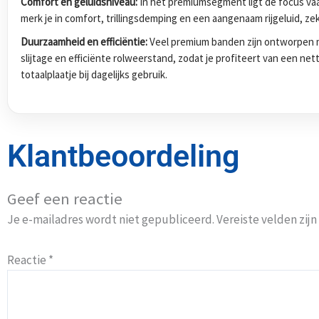
Comfort en geluidsniveau:
In het premiumsegment ligt de focus vaak
merk je in comfort, trillingsdemping en een aangenaam rijgeluid, zek
Duurzaamheid en efficiëntie:
Veel premium banden zijn ontworpen m
slijtage en efficiënte rolweerstand, zodat je profiteert van een ne
totaalplaatje bij dagelijks gebruik.
Klantbeoordeling
Geef een reactie
Je e-mailadres wordt niet gepubliceerd.
Vereiste velden zi
Reactie
*