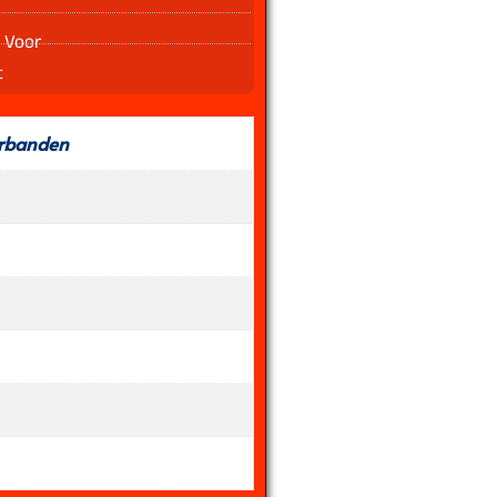
 Voor
t
rbanden