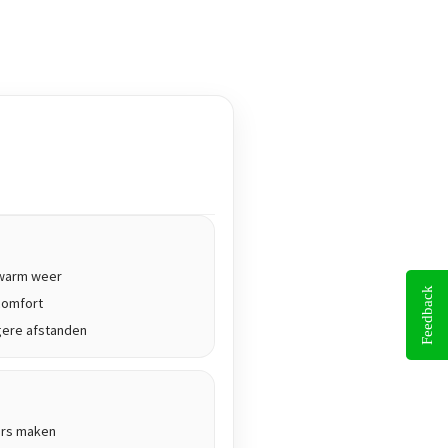
j warm weer
Feedback
comfort
gere afstanden
ers maken