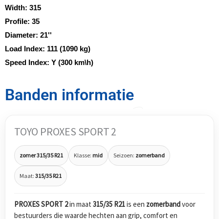
Width:
315
Profile:
35
Diameter:
21''
Load Index:
111 (1090 kg)
Speed Index:
Y (300 km\h)
Banden informatie
TOYO PROXES SPORT 2
zomer 315/35 R21
Klasse:
mid
Seizoen:
zomerband
Maat:
315/35 R21
PROXES SPORT 2
in maat
315/35 R21
is een
zomerband
voor
bestuurders die waarde hechten aan grip, comfort en