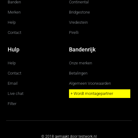
m
Banden
Continental
Merken
Bridgestone
Help
Vredestein
Contact
Pirelli
Hulp
Bandenrijk
Help
Onze merken
Contact
Betalingen
Email
Algemeen Voorwaarden
Live chat
+ Wordt montagepartner
Filter
© 2018 gemaakt door testwork.nl