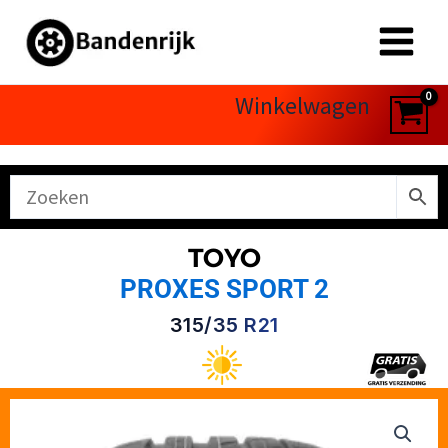
Ga
naar
de
inhoud
Winkelwagen
TOYO
PROXES SPORT 2
315/35 R21