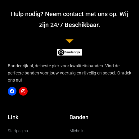
Hulp nodig? Neem contact met ons op. Wij
zijn 24/7 Beschikbaar.
Bandenrijk.nl, de beste plek voor kwaliteitsbanden. Vind de
perfecte banden voor jouw voertuig en rij veilig en soepel. Ontdek
ons nu!
F
I
a
n
c
s
Link
Banden
e
t
b
a
o
g
Startpagina
Michelin
o
r
k
a