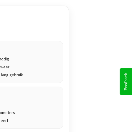
nodig
g weer
 lang gebruik
Feedback
ilometers
neert