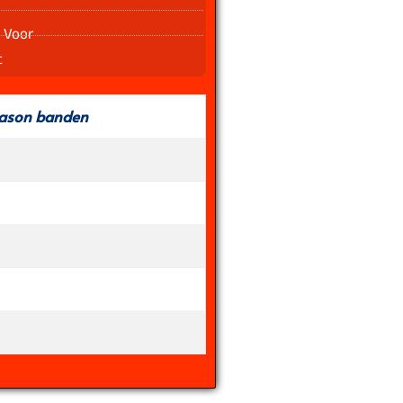
 Voor
t
eason banden