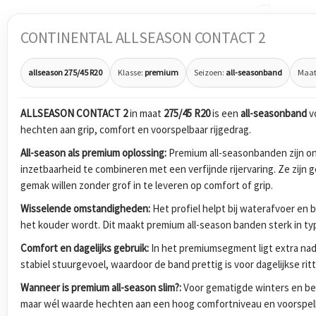
CONTINENTAL ALLSEASON CONTACT 2
allseason 275/45 R20
Klasse:
premium
Seizoen:
all-seasonband
Maat
ALLSEASON CONTACT 2
in maat
275/45 R20
is een
all-seasonband
v
hechten aan grip, comfort en voorspelbaar rijgedrag.
All-season als premium oplossing:
Premium all-seasonbanden zijn 
inzetbaarheid te combineren met een verfijnde rijervaring. Ze zijn 
gemak willen zonder grof in te leveren op comfort of grip.
Wisselende omstandigheden:
Het profiel helpt bij waterafvoer en 
het kouder wordt. Dit maakt premium all-season banden sterk in typ
Comfort en dagelijks gebruik:
In het premiumsegment ligt extra nadr
stabiel stuurgevoel, waardoor de band prettig is voor dagelijkse ri
Wanneer is premium all-season slim?:
Voor gematigde winters en bes
maar wél waarde hechten aan een hoog comfortniveau en voorspel