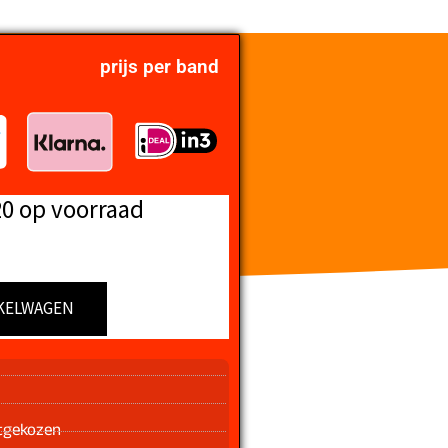
prijs per band
20 op voorraad
KELWAGEN
n
tgekozen