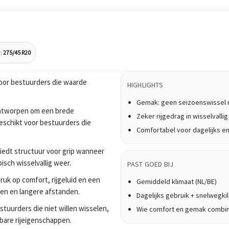
:
275/45 R20
oor bestuurders die waarde
HIGHLIGHTS
Gemak: geen seizoenswissel 
ontworpen om een brede
Zeker rijgedrag in wisselvalli
geschikt voor bestuurders die
Comfortabel voor dagelijks en
biedt structuur voor grip wanneer
isch wisselvallig weer.
PAST GOED BIJ
uk op comfort, rijgeluid en een
Gemiddeld klimaat (NL/BE)
tten en langere afstanden.
Dagelijks gebruik + snelwegk
tuurders die niet willen wisselen,
Wie comfort en gemak combi
bare rijeigenschappen.