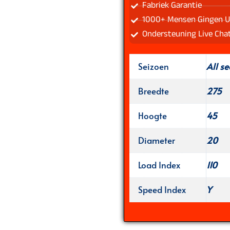
Fabriek Garantie
1000+ Mensen Gingen U
Ondersteuning Live Cha
Seizoen
All s
Breedte
275
Hoogte
45
Diameter
20
Load Index
110
Speed Index
Y