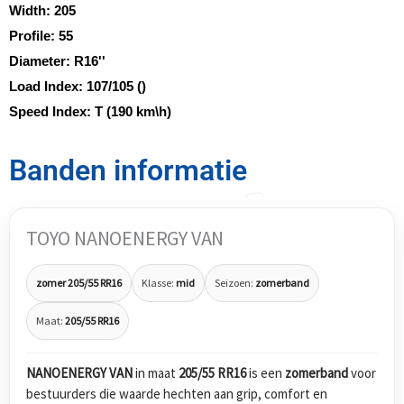
Width:
205
Profile:
55
Diameter:
R16''
Load Index:
107/105 ()
Speed Index:
T (190 km\h)
Banden informatie
TOYO NANOENERGY VAN
zomer 205/55 RR16
Klasse:
mid
Seizoen:
zomerband
Maat:
205/55 RR16
NANOENERGY VAN
in maat
205/55 RR16
is een
zomerband
voor
bestuurders die waarde hechten aan grip, comfort en