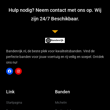
Hulp nodig? Neem contact met ons op. Wij
zijn 24/7 Beschikbaar.
Bandenrijk.nl, de beste plek voor kwaliteitsbanden. Vind de
perfecte banden voor jouw voertuig en rij veilig en soepel. Ontdek
ons nu!
F
I
a
n
c
s
Link
Banden
e
t
b
a
o
g
Startpagina
Michelin
o
r
k
a