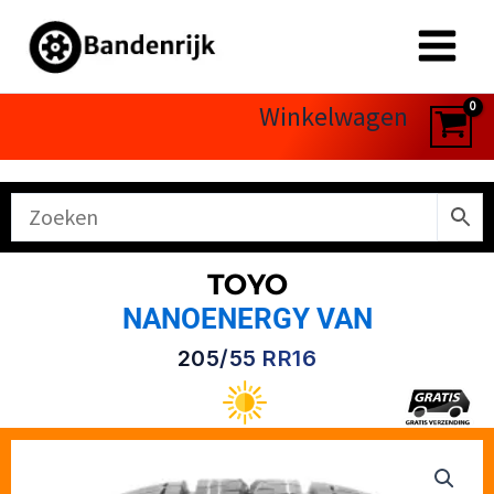
Ga
naar
de
inhoud
Winkelwagen
TOYO
NANOENERGY VAN
205/55 RR16