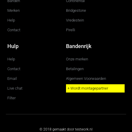
m
Banden
Continental
Merken
Bridgestone
Help
Vredestein
Contact
Pirelli
Hulp
Bandenrijk
Help
Onze merken
Contact
Betalingen
Email
Algemeen Voorwaarden
Live chat
+ Wordt montagepartner
Filter
© 2018 gemaakt door testwork.nl