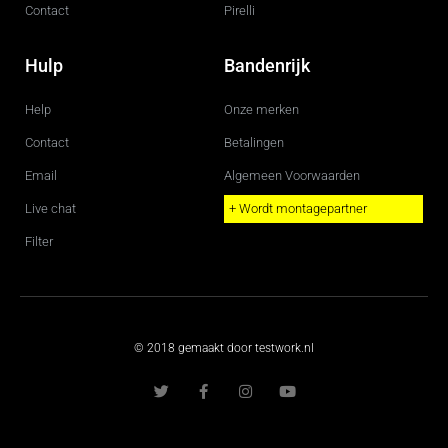
Contact
Pirelli
Hulp
Bandenrijk
Help
Onze merken
Contact
Betalingen
Email
Algemeen Voorwaarden
Live chat
+ Wordt montagepartner
Filter
© 2018 gemaakt door testwork.nl
T
F
I
Y
w
a
n
o
i
c
s
u
t
e
t
t
t
b
a
u
e
o
g
b