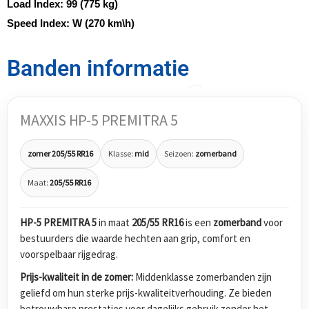
Load Index:
99 (775 kg)
Speed Index:
W (270 km\h)
Banden informatie
MAXXIS HP-5 PREMITRA 5
zomer 205/55 RR16
Klasse:
mid
Seizoen:
zomerband
Maat:
205/55 RR16
HP-5 PREMITRA 5
in maat
205/55 RR16
is een
zomerband
voor
bestuurders die waarde hechten aan grip, comfort en
voorspelbaar rijgedrag.
Prijs-kwaliteit in de zomer:
Middenklasse zomerbanden zijn
geliefd om hun sterke prijs-kwaliteitverhouding. Ze bieden
betrouwbare prestaties voor dagelijks gebruik zonder het