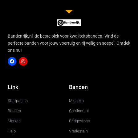
Bandenrijk.nl, de beste plek voor kwaliteitsbanden. Vind de
perfecte banden voor jouw voertuig en rij veilig en soepel. Ontdek
ons nu!
F
I
a
n
c
s
Link
Banden
e
t
b
a
o
g
Startpagina
Michelin
o
r
k
a
m
Banden
Continental
Merken
Bridgestone
Help
Vredestein