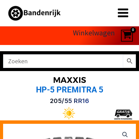
Ga
naar
de
inhoud
Winkelwagen
MAXXIS
HP-5 PREMITRA 5
205/55 RR16