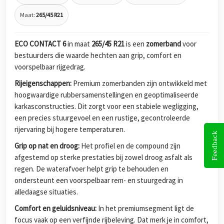
Maat:
265/45 R21
ECO CONTACT 6
in maat
265/45 R21
is een
zomerband
voor
bestuurders die waarde hechten aan grip, comfort en
voorspelbaar rijgedrag.
Rijeigenschappen:
Premium zomerbanden zijn ontwikkeld met
hoogwaardige rubbersamenstellingen en geoptimaliseerde
karkasconstructies. Dit zorgt voor een stabiele wegligging,
een precies stuurgevoel en een rustige, gecontroleerde
rijervaring bij hogere temperaturen.
Feedback
Grip op nat en droog:
Het profiel en de compound zijn
afgestemd op sterke prestaties bij zowel droog asfalt als
regen. De waterafvoer helpt grip te behouden en
ondersteunt een voorspelbaar rem- en stuurgedrag in
alledaagse situaties.
Comfort en geluidsniveau:
In het premiumsegment ligt de
focus vaak op een verfijnde rijbeleving. Dat merk je in comfort,