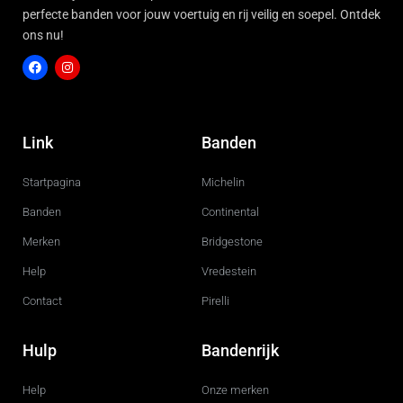
perfecte banden voor jouw voertuig en rij veilig en soepel. Ontdek
ons nu!
F
I
a
n
c
s
Link
Banden
e
t
b
a
o
g
Startpagina
Michelin
o
r
k
a
m
Banden
Continental
Merken
Bridgestone
Help
Vredestein
Contact
Pirelli
Hulp
Bandenrijk
Help
Onze merken