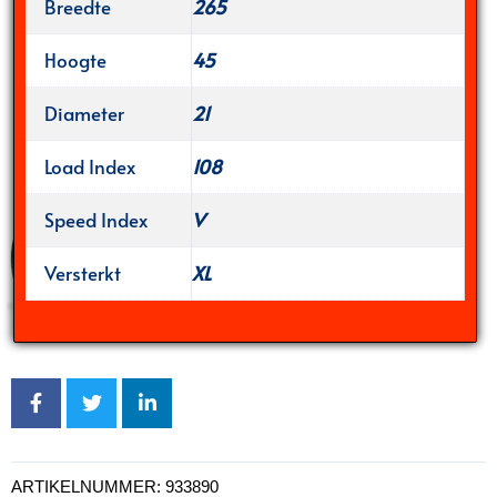
Breedte
265
Hoogte
45
Diameter
21
Load Index
108
Speed Index
V
Versterkt
XL
ARTIKELNUMMER:
933890