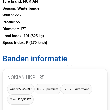
Tyre brand:
NOKIAN
Season:
Winterbanden
Width:
225
Profile:
55
Diameter:
17''
Load Index:
101 (825 kg)
Speed Index:
R (170 km\h)
Banden informatie
NOKIAN HKPL R5
winter 225/55 R17
Klasse:
premium
Seizoen:
winterband
Maat:
225/55 R17