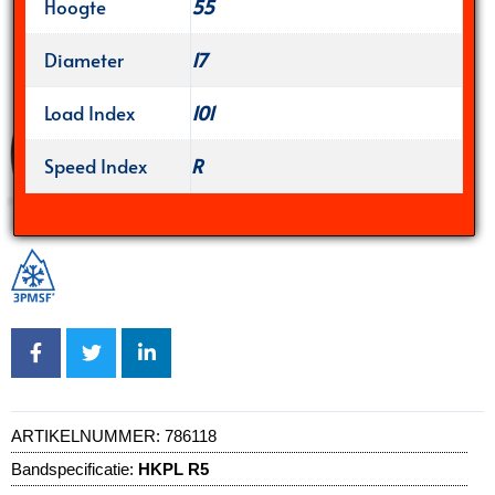
Hoogte
55
Diameter
17
Load Index
101
Speed Index
R
ARTIKELNUMMER:
786118
Bandspecificatie:
HKPL R5