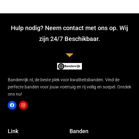
Hulp nodig? Neem contact met ons op. Wij
zijn 24/7 Beschikbaar.
Bandenrijk.nl, de beste plek voor kwaliteitsbanden. Vind de
perfecte banden voor jouw voertuig en rij veilig en soepel. Ontdek
ons nu!
F
I
a
n
c
s
Link
Banden
e
t
b
a