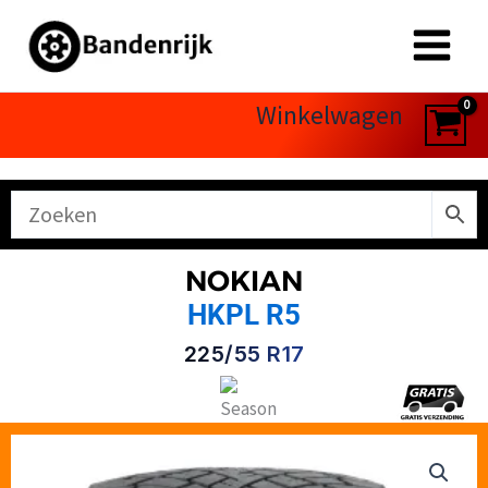
Ga
naar
de
inhoud
Winkelwagen
NOKIAN
HKPL R5
225/55 R17