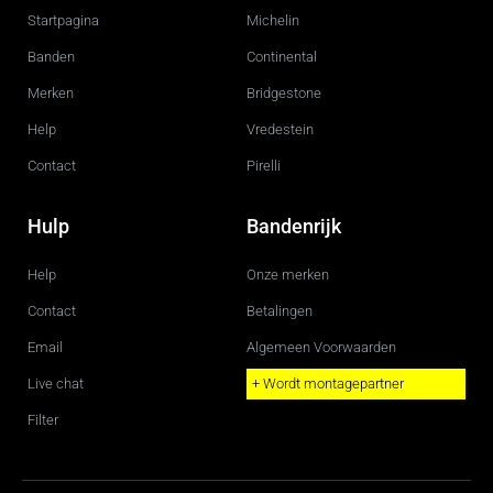
o
g
Startpagina
Michelin
o
r
k
a
m
Banden
Continental
Merken
Bridgestone
Help
Vredestein
Contact
Pirelli
Hulp
Bandenrijk
Help
Onze merken
Contact
Betalingen
Email
Algemeen Voorwaarden
Live chat
+ Wordt montagepartner
Filter