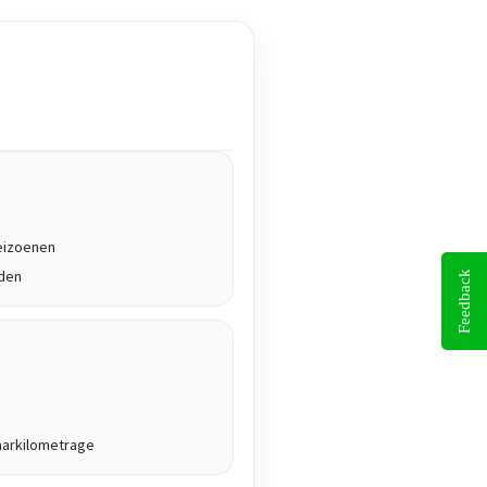
seizoenen
jden
Feedback
aarkilometrage