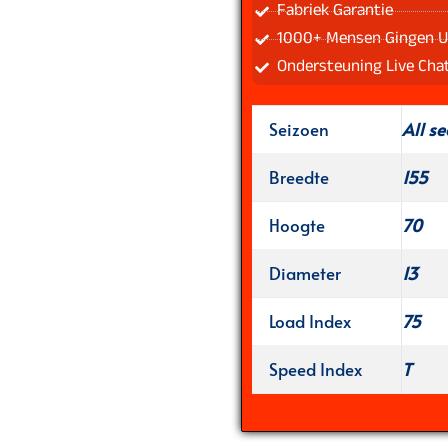
Fabriek Garantie
1000+ Mensen Gingen U
Ondersteuning Live Cha
Seizoen
All s
Breedte
155
Hoogte
70
Diameter
13
Load Index
75
Speed Index
T