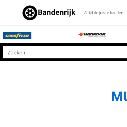
Ga
naar
Altijd de juiste banden!
de
inhoud
M