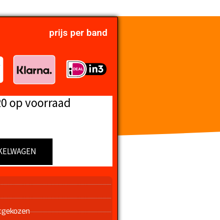
prijs per band
20 op voorraad
KELWAGEN
n
tgekozen