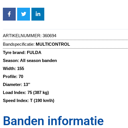
ARTIKELNUMMER:
360694
Bandspecificatie:
MULTICONTROL
Tyre brand:
FULDA
Season:
All season banden
Width:
155
Profile:
70
Diameter:
13''
Load Index:
75 (387 kg)
Speed Index:
T (190 km\h)
Banden informatie