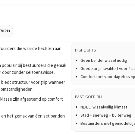
/70 R13
tuurders die waarde hechten aan
HIGHLIGHTS
Geen bandenwissel nodig
 populair bij bestuurders die gemak
Goede prijs-kwaliteit voor 4 
ar door zonder seizoenswissel.
Comfortabel voor dagelijks ri
 biedt structuur voor grip wanneer
de omstandigheden.
PAST GOED BIJ
nklasse zijn afgestemd op comfort
NL/BE: wisselvallig klimaat
Stad + snelweg + buitenweg
jdt en het gemak van één set banden
Bestuurders met gemiddeld j