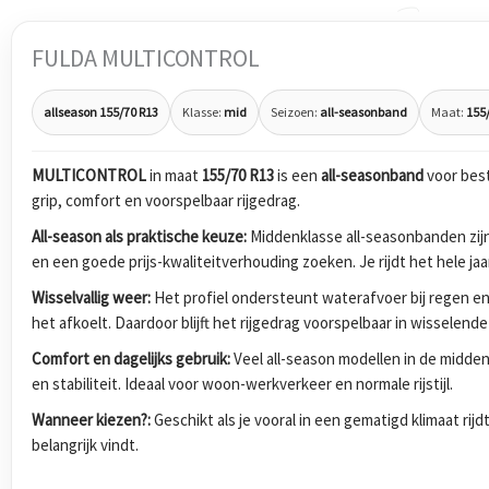
FULDA MULTICONTROL
allseason 155/70 R13
Klasse:
mid
Seizoen:
all-seasonband
Maat:
155
MULTICONTROL
in maat
155/70 R13
is een
all-seasonband
voor bes
grip, comfort en voorspelbaar rijgedrag.
All-season als praktische keuze:
Middenklasse all-seasonbanden zijn
en een goede prijs-kwaliteitverhouding zoeken. Je rijdt het hele ja
Wisselvallig weer:
Het profiel ondersteunt waterafvoer bij regen en
het afkoelt. Daardoor blijft het rijgedrag voorspelbaar in wisselen
Comfort en dagelijks gebruik:
Veel all-season modellen in de midde
en stabiliteit. Ideaal voor woon-werkverkeer en normale rijstijl.
Wanneer kiezen?:
Geschikt als je vooral in een gematigd klimaat ri
belangrijk vindt.