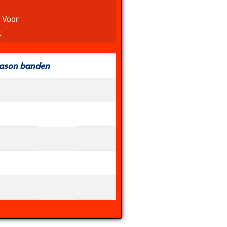
 Voor
t
eason banden