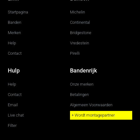
e
t
b
a
o
g
Startpagina
Michelin
o
r
k
a
m
Banden
Continental
Merken
Bridgestone
Help
Vredestein
Contact
Pirelli
Hulp
Bandenrijk
Help
Onze merken
Contact
Betalingen
Email
Algemeen Voorwaarden
Live chat
+ Wordt montagepartner
Filter