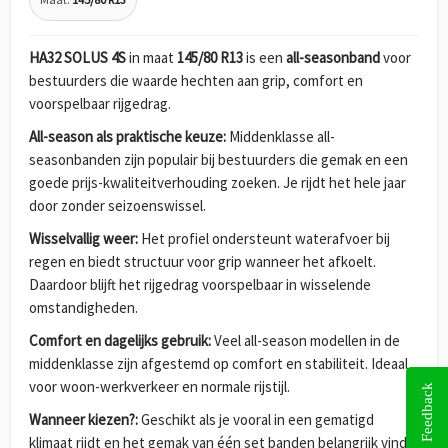
HA32 SOLUS 4S
in maat
145/80 R13
is een
all-seasonband
voor
bestuurders die waarde hechten aan grip, comfort en
voorspelbaar rijgedrag.
All-season als praktische keuze:
Middenklasse all-
seasonbanden zijn populair bij bestuurders die gemak en een
goede prijs-kwaliteitverhouding zoeken. Je rijdt het hele jaar
door zonder seizoenswissel.
Wisselvallig weer:
Het profiel ondersteunt waterafvoer bij
regen en biedt structuur voor grip wanneer het afkoelt.
Daardoor blijft het rijgedrag voorspelbaar in wisselende
omstandigheden.
Comfort en dagelijks gebruik:
Veel all-season modellen in de
middenklasse zijn afgestemd op comfort en stabiliteit. Ideaal
voor woon-werkverkeer en normale rijstijl.
Feedback
Wanneer kiezen?:
Geschikt als je vooral in een gematigd
klimaat rijdt en het gemak van één set banden belangrijk vindt.