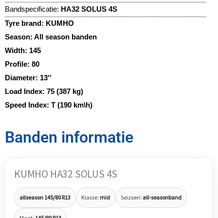
Bandspecificatie:
HA32 SOLUS 4S
Tyre brand:
KUMHO
Season:
All season banden
Width:
145
Profile:
80
Diameter:
13''
Load Index:
75 (387 kg)
Speed Index:
T (190 km\h)
Banden informatie
KUMHO HA32 SOLUS 4S
allseason 145/80 R13
Klasse:
mid
Seizoen:
all-seasonband
Maat:
145/80 R13