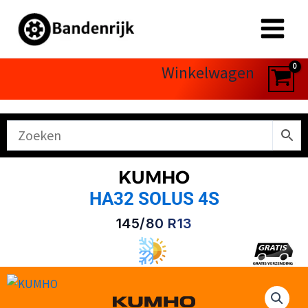
Ga
naar
de
inhoud
Winkelwagen
KUMHO
HA32 SOLUS 4S
145/80 R13