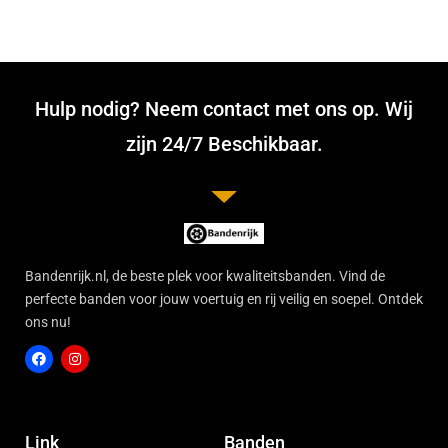
Hulp nodig? Neem contact met ons op. Wij
zijn 24/7 Beschikbaar.
Bandenrijk.nl, de beste plek voor kwaliteitsbanden. Vind de
perfecte banden voor jouw voertuig en rij veilig en soepel. Ontdek
ons nu!
F
I
a
n
c
s
Link
Banden