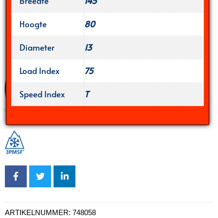
Breedte
145
Hoogte
80
Diameter
13
Load Index
75
Speed Index
T
ARTIKELNUMMER:
748058