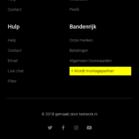
Contact
Pirelli
Hulp
Bandenrijk
Help
Onze merken
Contact
Betalingen
Email
Algemeen Voorwaarden
Live chat
+ Wordt montagepartner
Filter
© 2018 gemaakt door testwork.nl
T
F
I
Y
w
a
n
o
i
c
s
u
t
e
t
t