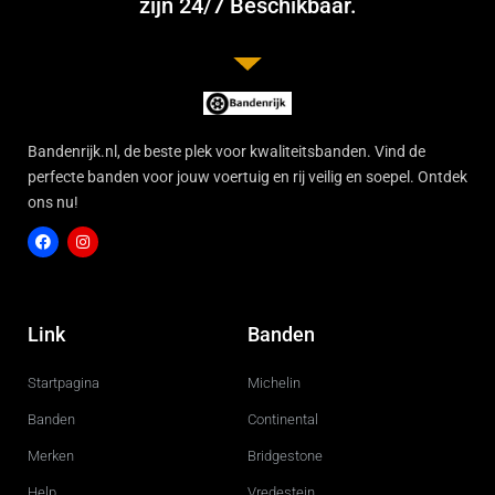
zijn 24/7 Beschikbaar.
Bandenrijk.nl, de beste plek voor kwaliteitsbanden. Vind de
perfecte banden voor jouw voertuig en rij veilig en soepel. Ontdek
ons nu!
F
I
a
n
c
s
Link
Banden
e
t
b
a
o
g
Startpagina
Michelin
o
r
k
a
m
Banden
Continental
Merken
Bridgestone
Help
Vredestein