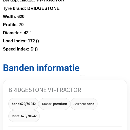
Tyre brand:
BRIDGESTONE
Width:
620
Profile:
70
Diameter:
42''
Load Index:
172 ()
Speed Index:
D ()
Banden informatie
BRIDGESTONE VT-TRACTOR
band 620/70 R42
Klasse:
premium
Seizoen:
band
Maat:
620/70 R42