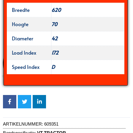
Breedte
620
Hoogte
70
Diameter
42
Load Index
172
Speed Index
D
ARTIKELNUMMER:
609351
Bandspecificatie:
VT-TRACTOR