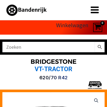
Ga
naar
de
inhoud
Winkelwagen
BRIDGESTONE
VT-TRACTOR
620/70 R42