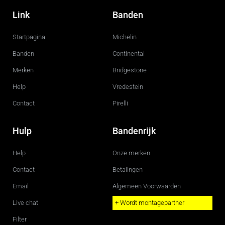
a
n
c
s
Link
Banden
e
t
b
a
o
g
Startpagina
Michelin
o
r
k
a
m
Banden
Continental
Merken
Bridgestone
Help
Vredestein
Contact
Pirelli
Hulp
Bandenrijk
Help
Onze merken
Contact
Betalingen
Email
Algemeen Voorwaarden
Live chat
+ Wordt montagepartner
Filter