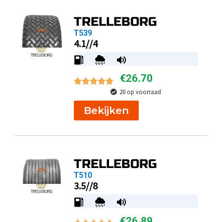
TRELLEBORG
T539
4.1//4
€
26.70
20 op voorraad
Bekijken
TRELLEBORG
T510
3.5//8
€
26.89