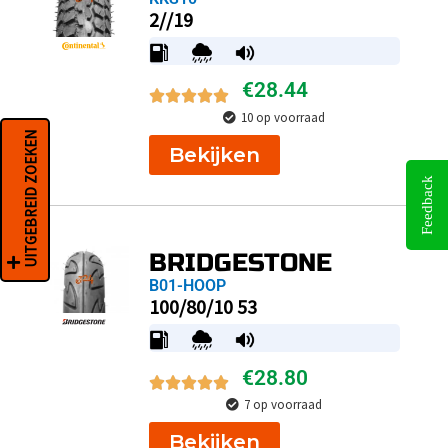
2//19
€
28.44
10 op voorraad
UITGEBREID ZOEKEN
Bekijken
Feedback
BRIDGESTONE
B01-HOOP
100/80/10 53
€
28.80
7 op voorraad
Bekijken