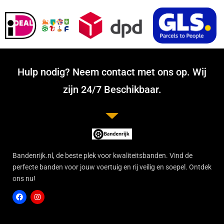
Hulp nodig? Neem contact met ons op. Wij
zijn 24/7 Beschikbaar.
Bandenrijk.nl, de beste plek voor kwaliteitsbanden. Vind de
perfecte banden voor jouw voertuig en rij veilig en soepel. Ontdek
ons nu!
F
I