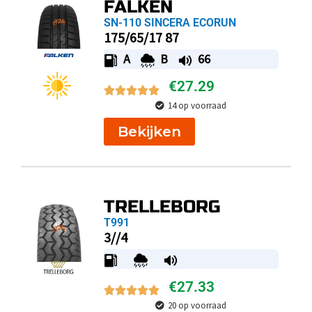
FALKEN
SN-110 SINCERA ECORUN
175/65/17 87
A
B
66
€
27.29
14 op voorraad
Bekijken
TRELLEBORG
T991
3//4
€
27.33
20 op voorraad