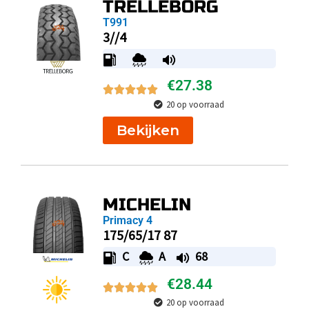
TRELLEBORG
T991
3//4
€
27.38
20 op voorraad
Bekijken
MICHELIN
Primacy 4
175/65/17 87
C
A
68
€
28.44
20 op voorraad