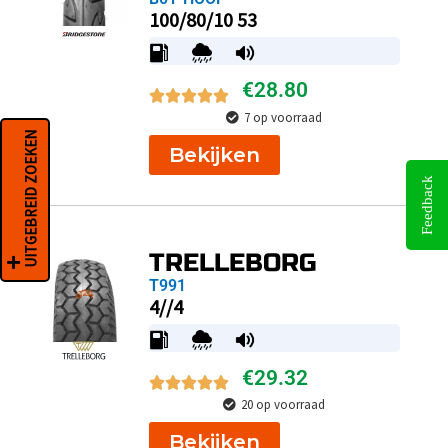
100/80/10 53
€
28.80
7 op voorraad
UITGEBREID ZOEKEN
Bekijken
Feedback
TRELLEBORG
T991
4//4
€
29.32
20 op voorraad
Bekijken