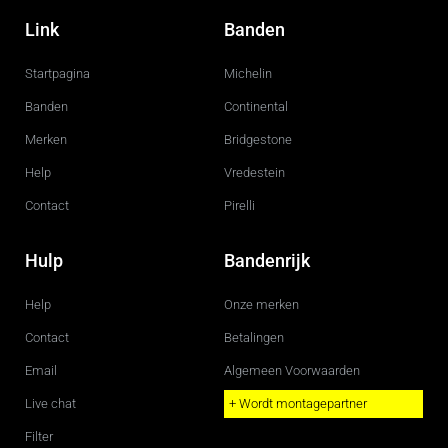
a
n
c
s
Link
Banden
e
t
b
a
o
g
Startpagina
Michelin
o
r
k
a
m
Banden
Continental
Merken
Bridgestone
Help
Vredestein
Contact
Pirelli
Hulp
Bandenrijk
Help
Onze merken
Contact
Betalingen
Email
Algemeen Voorwaarden
Live chat
+ Wordt montagepartner
Filter