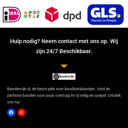
Hulp nodig? Neem contact met ons op. Wij
zijn 24/7 Beschikbaar.
Bandenrijk.nl, de beste plek voor kwaliteitsbanden. Vind de
perfecte banden voor jouw voertuig en rij veilig en soepel. Ontdek
ons nu!
F
I