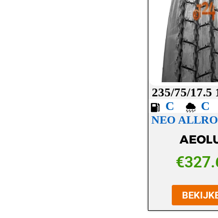
LASSA
LAUFENN
MAXXIS
MICHELIN
MICKEY THOMPSON
235/75/17.5
MINERVA
C
NEO ALLRO
NANKANG
AEOL
NEXEN
NOKIAN
€
327.
OVATION
BEKIJK
PETLAS
PIRELLI