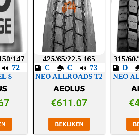
 150/147
425/65/22.5 165
315/60/
C
72
C
C
73
D
L S
NEO ALLROADS T2
NEO A
US
AEOLUS
A
67
€
611.07
€
EN
BEKIJKEN
B