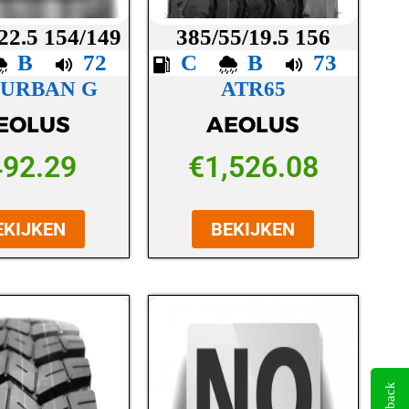
22.5 154/149
385/55/19.5 156
B
72
C
B
73
 URBAN G
ATR65
EOLUS
AEOLUS
492.29
€
1,526.08
EKIJKEN
BEKIJKEN