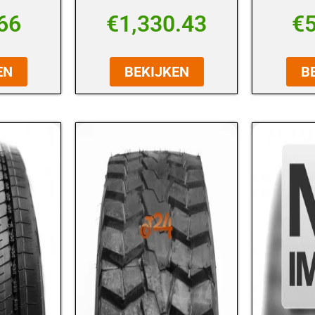
66
€
1,330.43
€
EN
BEKIJKEN
B