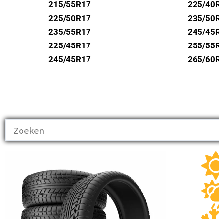
UNIROYAL
215/55R17
225/40
VREDESTEIN
225/50R17
235/50
235/55R17
245/45
WANLI
225/45R17
255/55
WESTLAKE
245/45R17
265/60
YOKOHAMA