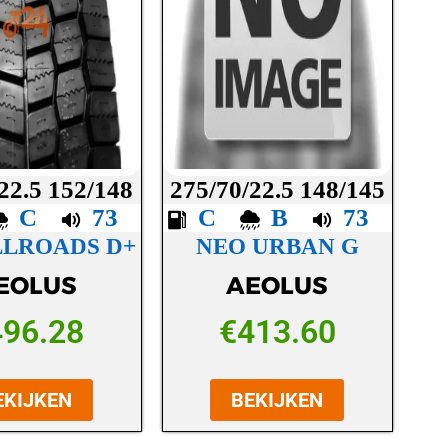
22.5 152/148
275/70/22.5 148/145
C
73
C
B
73
LLROADS D+
NEO URBAN G
EOLUS
AEOLUS
496.28
€
413.60
EKIJKEN
BEKIJKEN