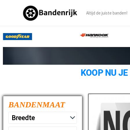
Ga
naar
Altijd de juiste banden!
de
inhoud
KOOP NU JE
BANDENMAAT