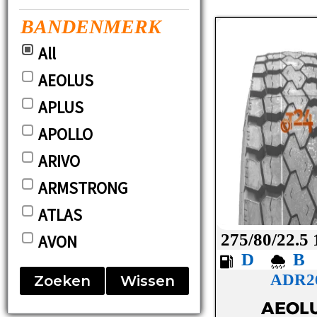
BANDENMERK
All
AEOLUS
APLUS
APOLLO
ARIVO
ARMSTRONG
ATLAS
275/80/22.5
AVON
D
BARUM
ADR2
Zoeken
Wissen
BF-GOODRICH
AEOL