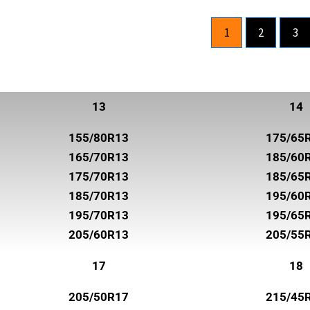
ROADHOG
1
2
3
ROADSTONE
ROTALLA
SAILUN
13
14
SEMPERIT
155/80R13
175/65
SUNNY
165/70R13
185/60
SUPERIA TIRES
175/70R13
185/65
185/70R13
195/60
SYRON
195/70R13
195/65
TOYO
205/60R13
205/55
TRELLEBORG
17
18
TRISTAR
205/50R17
215/45