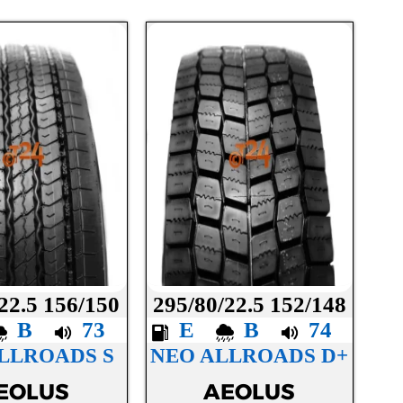
22.5 156/150
295/80/22.5 152/148
B
73
E
B
74
LLROADS S
NEO ALLROADS D+
EOLUS
AEOLUS