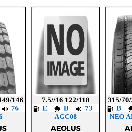
 149/146
7.5//16 122/118
315/70/
B
76
E
B
73
B
6
AGC08
NEO A
US
AEOLUS
A