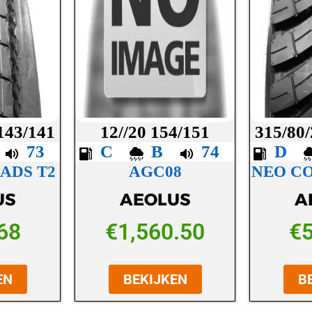
 143/141
12//20 154/151
315/80/
C
73
C
B
74
D
ADS T2
AGC08
NEO C
US
AEOLUS
A
68
€
1,560.50
€
EN
BEKIJKEN
B