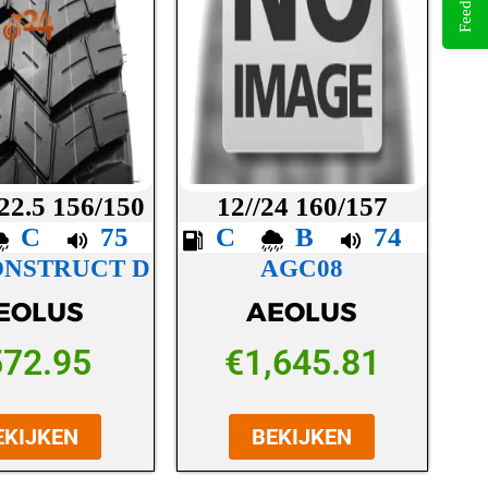
Feedback
22.5 156/150
12//24 160/157
C
75
C
B
74
ONSTRUCT D
AGC08
EOLUS
AEOLUS
572.95
€
1,645.81
EKIJKEN
BEKIJKEN