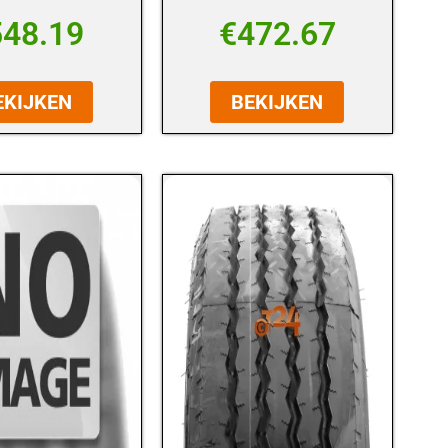
548.19
€
472.67
EKIJKEN
BEKIJKEN