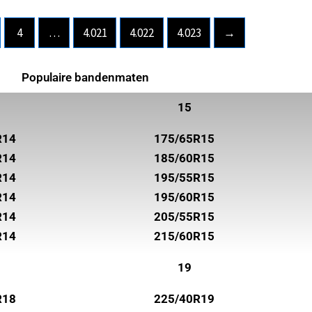
4
…
4.021
4.022
4.023
→
Populaire bandenmaten
15
R14
175/65R15
R14
185/60R15
R14
195/55R15
R14
195/60R15
R14
205/55R15
R14
215/60R15
19
R18
225/40R19