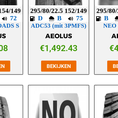
 154/149
295/80/22.5 152/149
295/80/
C
72
D
B
75
B
OADS S
ADC53 (mit 3PMFS)
NEO
US
AEOLUS
A
08
€
1,492.43
€
EN
BEKIJKEN
B