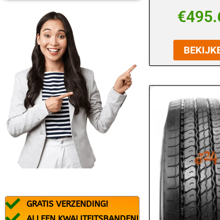
BFGOODRICH
€
495.
BLACK ARROW
BRIDGESTONE
BEKIJK
CONTINENTAL
DEBICA
DUNLOP
DURATURN
FALKEN
FEDERAL
FIREMAX
FIRESTONE
GRATIS VERZENDING!
FORTUNA
ALLEEN KWALITEITSBANDEN!