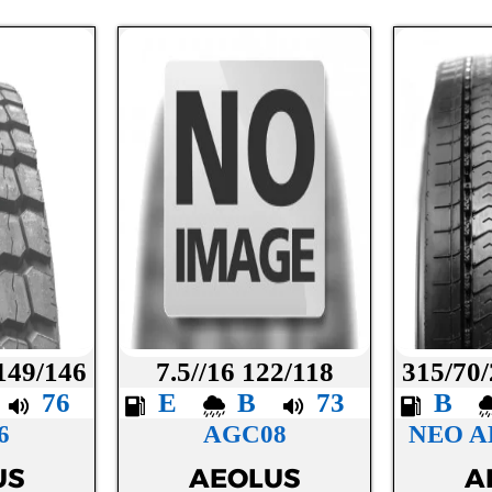
 149/146
7.5//16 122/118
315/70/
B
76
E
B
73
B
6
AGC08
NEO A
US
AEOLUS
A