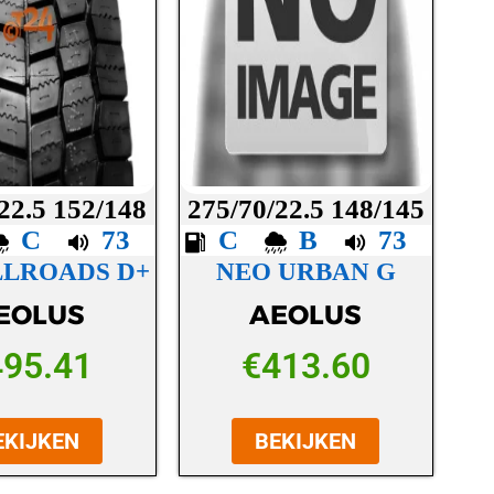
22.5 152/148
275/70/22.5 148/145
C
73
C
B
73
LLROADS D+
NEO URBAN G
EOLUS
AEOLUS
495.41
€
413.60
EKIJKEN
BEKIJKEN