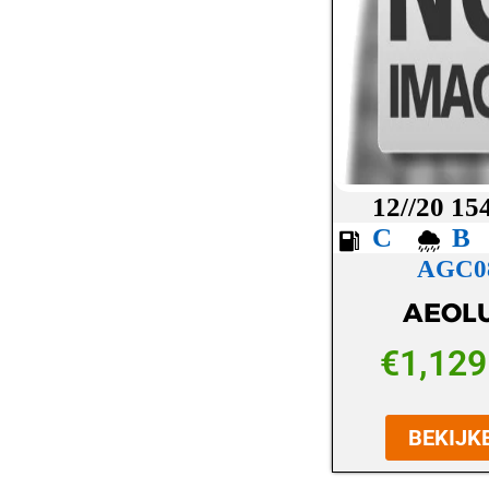
LASSA
LAUFENN
MAXXIS
MICHELIN
MICKEY THOMPSON
12//20 15
MINERVA
C
AGC0
NANKANG
AEOL
NEXEN
NOKIAN
€
1,129
OVATION
BEKIJK
PETLAS
PIRELLI