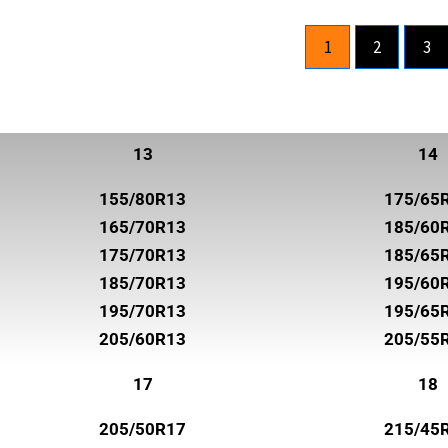
ROADHOG
1
2
3
ROADSTONE
ROTALLA
SAILUN
13
14
SEMPERIT
155/80R13
175/65
SUNNY
165/70R13
185/60
SUPERIA TIRES
175/70R13
185/65
185/70R13
195/60
SYRON
195/70R13
195/65
TOYO
205/60R13
205/55
TRELLEBORG
17
18
TRISTAR
205/50R17
215/45