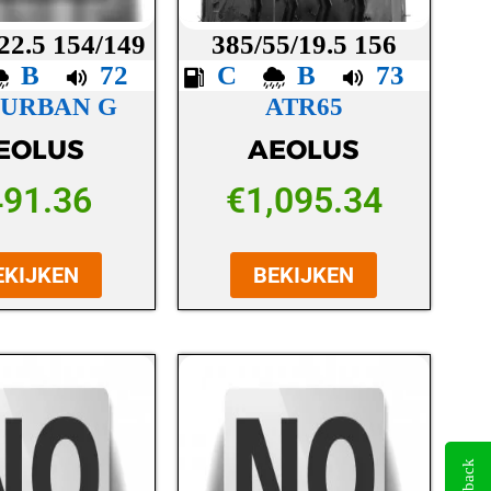
22.5 154/149
385/55/19.5 156
B
72
C
B
73
 URBAN G
ATR65
EOLUS
AEOLUS
491.36
€
1,095.34
EKIJKEN
BEKIJKEN