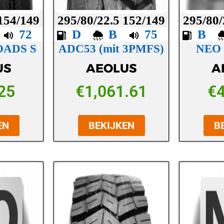
 154/149
295/80/22.5 152/149
295/80/
C
72
D
B
75
B
OADS S
ADC53 (mit 3PMFS)
NEO
US
AEOLUS
A
25
€
1,061.61
€
EN
BEKIJKEN
B