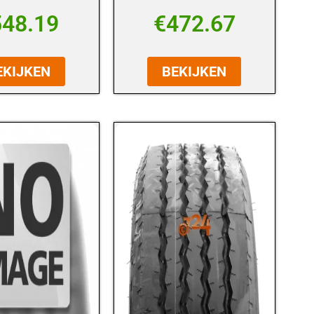
548.19
€
472.67
EKIJKEN
BEKIJKEN