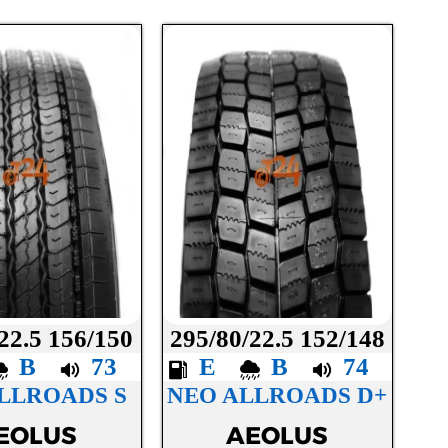
22.5 156/150
295/80/22.5 152/148
B
73
E
B
74
LLROADS S
NEO ALLROADS D+
EOLUS
AEOLUS