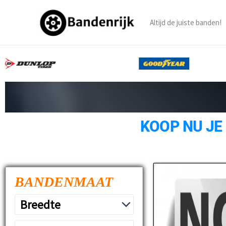
Ga
naar
Altijd de juiste banden!
de
inhoud
KOOP NU JE
BANDENMAAT