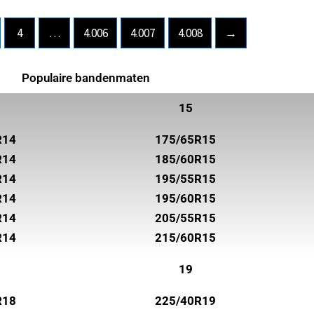
4
…
4.006
4.007
4.008
→
Populaire bandenmaten
15
R14
175/65R15
R14
185/60R15
R14
195/55R15
R14
195/60R15
R14
205/55R15
R14
215/60R15
19
R18
225/40R19