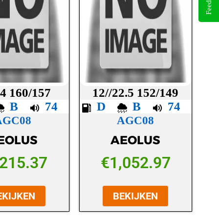
Feedback
24 160/157
12//22.5 152/149
B
74
D
B
74
AGC08
AGC08
EOLUS
AEOLUS
,215.37
€
1,052.97
EKIJKEN
BEKIJKEN