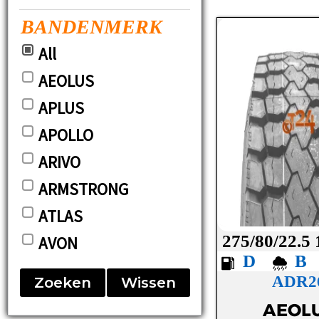
BANDENMERK
All
AEOLUS
APLUS
APOLLO
ARIVO
ARMSTRONG
ATLAS
275/80/22.5
AVON
D
BARUM
ADR2
Zoeken
Wissen
BF-GOODRICH
AEOL