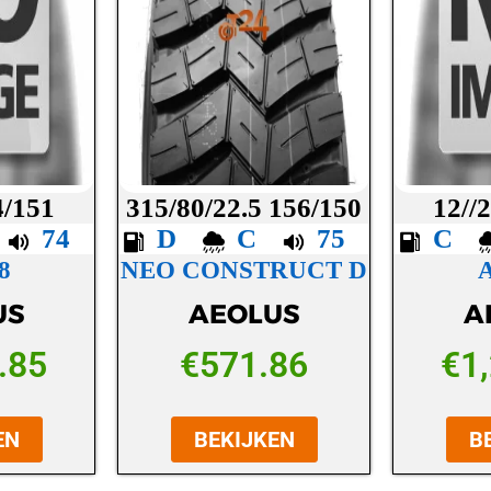
4/151
315/80/22.5 156/150
12//
B
74
D
C
75
C
8
NEO CONSTRUCT D
US
AEOLUS
A
.85
€
571.86
€
1
EN
BEKIJKEN
B