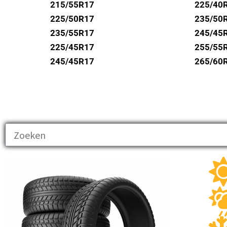
UNIROYAL
215/55R17
225/40
VREDESTEIN
225/50R17
235/50
235/55R17
245/45
WANLI
225/45R17
255/55
WESTLAKE
245/45R17
265/60
YOKOHAMA