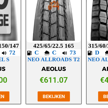
 150/147
425/65/22.5 165
315/60/
C
72
C
C
73
D
L S
NEO ALLROADS T2
NEO A
US
AEOLUS
A
00
€
611.07
€
EN
BEKIJKEN
B