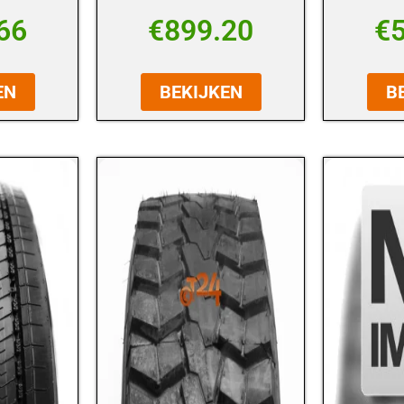
66
€
899.20
€
EN
BEKIJKEN
B