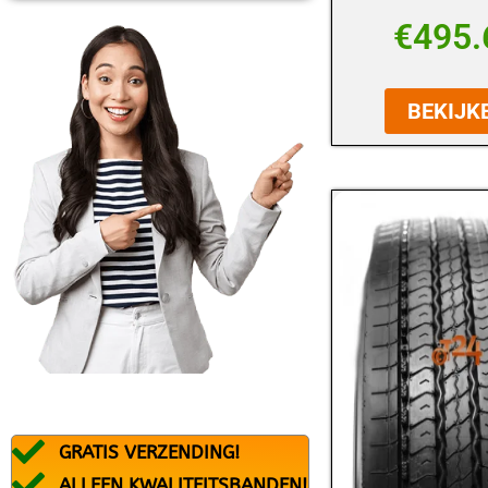
BFGOODRICH
€
495.
BLACK ARROW
BRIDGESTONE
BEKIJK
CONTINENTAL
DEBICA
DUNLOP
DURATURN
FALKEN
FEDERAL
FIREMAX
FIRESTONE
GRATIS VERZENDING!
FORTUNA
ALLEEN KWALITEITSBANDEN!