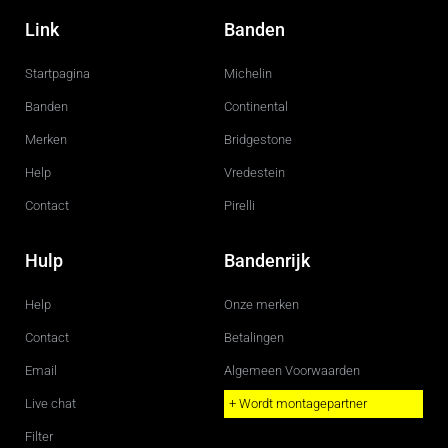
a
n
c
s
Link
Banden
e
t
b
a
o
g
Startpagina
Michelin
o
r
k
a
m
Banden
Continental
Merken
Bridgestone
Help
Vredestein
Contact
Pirelli
Hulp
Bandenrijk
Help
Onze merken
Contact
Betalingen
Email
Algemeen Voorwaarden
Live chat
+ Wordt montagepartner
Filter