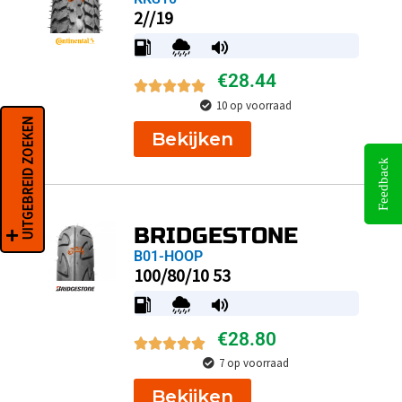
2//19
€
28.44
10 op voorraad
UITGEBREID ZOEKEN
Bekijken
Feedback
BRIDGESTONE
B01-HOOP
100/80/10 53
€
28.80
7 op voorraad
Bekijken