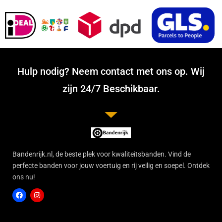
Hulp nodig? Neem contact met ons op. Wij
zijn 24/7 Beschikbaar.
Bandenrijk.nl, de beste plek voor kwaliteitsbanden. Vind de
perfecte banden voor jouw voertuig en rij veilig en soepel. Ontdek
ons nu!
F
I