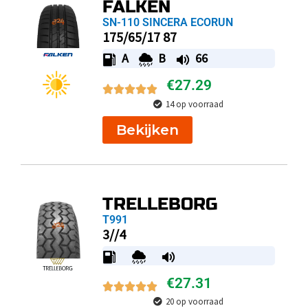
FALKEN
SN-110 SINCERA ECORUN
175/65/17 87
A
B
66
€
27.29
14 op voorraad
Bekijken
TRELLEBORG
T991
3//4
€
27.31
20 op voorraad