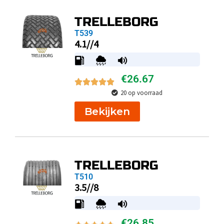
TRELLEBORG
T539
4.1//4
€
26.67
20 op voorraad
Bekijken
TRELLEBORG
T510
3.5//8
€
26.85